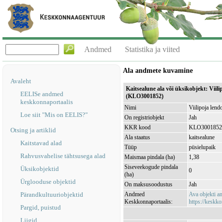
Andmed
Statistika ja viited
Ala andmete kuvamine
Avaleht
Kaitsealune ala või üksikobjekt: Viil
EELISe andmed
(KLO3001852)
keskkonnaportaalis
Nimi
Viilipoja lend
Loe siit "Mis on EELIS?"
On registriobjekt
Jah
KKR kood
KLO3001852
Otsing ja artiklid
Ala staatus
kaitsealune
Kaitstavad alad
Tüüp
püsielupaik
Rahvusvahelise tähtsusega alad
Maismaa pindala (ha)
1,38
Siseveekogude pindala
Üksikobjektid
0
(ha)
Ürglooduse objektid
On maksusoodustus
Jah
Pärandkultuuriobjektid
Andmed
Ava objekti 
Keskkonnaportaalis:
https://keskko
Pargid, puistud
Liigid