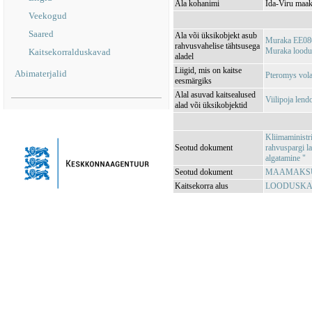
Ala kohanimi
Ida-Viru maak
Veekogud
Saared
Ala või üksikobjekt asub
Muraka EE08
rahvusvahelise tähtsusega
Muraka loodu
Kaitsekorralduskavad
aladel
Liigid, mis on kaitse
Abimaterjalid
Pteromys vola
eesmärgiks
Alal asuvad kaitsealused
Viilipoja len
alad või üksikobjektid
Kliimaministr
Seotud dokument
rahvuspargi l
algatamine "
Seotud dokument
MAAMAKSUSE
Kaitsekorra alus
LOODUSKAIT