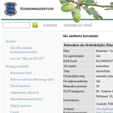
Andmed
Statistika ja viited
Ala andmete kuvamine
Avaleht
Kaitsealune ala või üksikobjekt: R
EELISe andmed
Nimi
Rändrahn "An
keskkonnaportaalis
On registriobjekt
Jah
Loe siit "Mis on EELIS?"
KKR kood
KLO4001027
Otsing ja artiklid
Ala staatus
kaitsealune
Tüüp
üksikobjekt
Kaitstavad alad
Üksikobjekti tüüp
rändrahn (rän
Rahvusvahelise tähtsusega alad
On maksusoodustus
Jah
Üksikobjektid
Maamaksu protsent
50
IUCN kategooria
III - Kaitstav
Ürglooduse objektid
Mõõtmed: 10,3
Pärandkultuuriobjektid
Iseloomustus
Asukoht: Põll
Pargid, puistud
Andmed
Ava objekti 
Liigid
Keskkonnaportaalis:
https://keskko