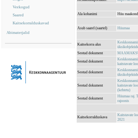
Veekogud
Ala kohanimi
Hiiu maakond,
Saared
Kaitsekorralduskavad
Asub saarel (saartel)
Hiiumaa
Abimaterjalid
Keskkonnamini
Kaitsekorra alus
üksikobjektide
Seotud dokument
MAAMAKSUSE
Keskkonnamini
Seotud dokument
kaitstavate lo
Keskkonnaminis
Seotud dokument
üksikobjektide
Keskkonnamini
Seotud dokument
kaitstavate lo
(kehtetu)
Hiiumaa raj. 
Seotud dokument
rajoonis
Kaitstavate l
Kaitsekorralduskava
2021