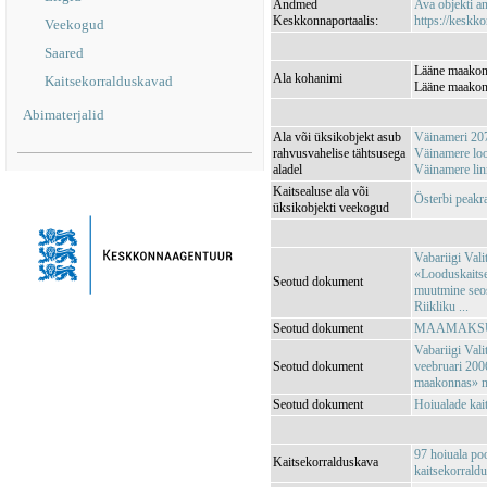
Andmed
Ava objekti 
Keskkonnaportaalis:
https://keskko
Veekogud
Saared
Lääne maakond
Ala kohanimi
Kaitsekorralduskavad
Lääne maakond
Abimaterjalid
Ala või üksikobjekt asub
Väinameri 20
rahvusvahelise tähtsusega
Väinamere lo
aladel
Väinamere li
Kaitsealuse ala või
Österbi peak
üksikobjekti veekogud
Vabariigi Vali
«Looduskaitse
Seotud dokument
muutmine seos
Riikliku ...
Seotud dokument
MAAMAKSUSE
Vabariigi Vali
Seotud dokument
veebruari 200
maakonnas» 
Seotud dokument
Hoiualade kai
97 hoiuala po
Kaitsekorralduskava
kaitsekorrald