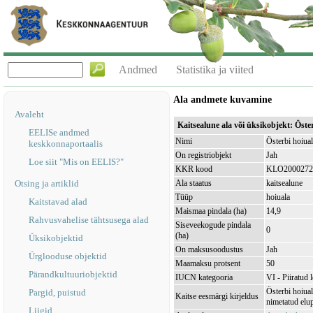
Andmed
Statistika ja viited
Ala andmete kuvamine
Avaleht
Kaitsealune ala või üksikobjekt: Öst
EELISe andmed
Nimi
Österbi hoiua
keskkonnaportaalis
On registriobjekt
Jah
Loe siit "Mis on EELIS?"
KKR kood
KLO2000272
Otsing ja artiklid
Ala staatus
kaitsealune
Tüüp
hoiuala
Kaitstavad alad
Maismaa pindala (ha)
14,9
Rahvusvahelise tähtsusega alad
Siseveekogude pindala
0
(ha)
Üksikobjektid
On maksusoodustus
Jah
Ürglooduse objektid
Maamaksu protsent
50
Pärandkultuuriobjektid
IUCN kategooria
VI - Piiratud 
Österbi hoiua
Pargid, puistud
Kaitse eesmärgi kirjeldus
nimetatud elup
Liigid