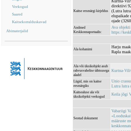
Kurtna-Vili
direktiivi 
Veekogud
(Lutra lutra
Kaitse eesmärgi kirjeldus
Saared
elupaikade 
ojade (3260
Kaitsekorralduskavad
Ava objekt
Andmed
Abimaterjalid
Keskkonnaportaalis:
https://kesk
Harju maak
Ala kohanimi
Rapla maako
Ala või üksikobjekt asub
Kurtna-Vil
rahvusvahelise tähtsusega
aladel
Unio crassu
Liigid, mis on kaitse
eesmärgiks
Lutra lutra
Kaitsealuse ala või
Keila jõgi
üksikobjekti veekogud
Vabariigi V
«Looduskait
Seotud dokument
määruste m
keskkonnatee