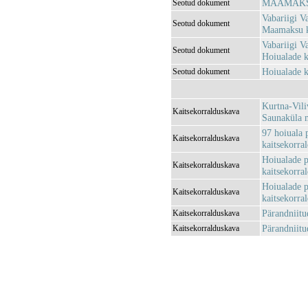
MAAMAKSU
Seotud dokument
Vabariigi V
Seotud dokument
Maamaksu k
Vabariigi V
Seotud dokument
Hoiualade k
Hoiualade k
Seotud dokument
Kurtna-Vili
Kaitsekorralduskava
Saunaküla m
97 hoiuala 
Kaitsekorralduskava
kaitsekorra
Hoiualade p
Kaitsekorralduskava
kaitsekorra
Hoiualade p
Kaitsekorralduskava
kaitsekorra
Pärandniitu
Kaitsekorralduskava
Pärandniitu
Kaitsekorralduskava