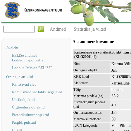
Andmed
Statistika ja viited
Ala andmete kuvamine
Avaleht
Kaitsealune ala või üksikobjekt: Kurt
EELISe andmed
(KLO2000144)
keskkonnaportaalis
Kurtna-Vili
Nimi
Loe siit "Mis on EELIS?"
Jah
On registriobjekt
KLO20001
Otsing ja artiklid
KKR kood
kaitsealune
Ala staatus
Kaitstavad alad
hoiuala
Tüüp
Rahvusvahelise tähtsusega alad
35,2
Maismaa pindala (ha)
Üksikobjektid
Siseveekogude pindala
2,7
(ha)
Ürglooduse objektid
Jah
On maksusoodustus
Pärandkultuuriobjektid
50
Maamaksu protsent
Pargid, puistud
VI - Piirat
IUCN kategooria
Liigid