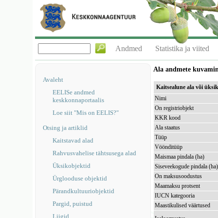
Andmed
Statistika ja viited
Ala andmete kuvami
Avaleht
Kaitsealune ala või üks
EELISe andmed
Nimi
keskkonnaportaalis
On registriobjekt
Loe siit "Mis on EELIS?"
KKR kood
Otsing ja artiklid
Ala staatus
Tüüp
Kaitstavad alad
Vöönditüüp
Rahvusvahelise tähtsusega alad
Maismaa pindala (ha)
Üksikobjektid
Siseveekogude pindala (ha
On maksusoodustus
Ürglooduse objektid
Maamaksu protsent
Pärandkultuuriobjektid
IUCN kategooria
Pargid, puistud
Maastikulised väärtused
Liigid