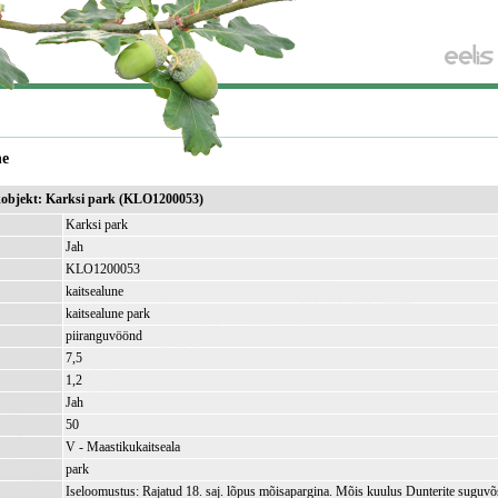
ne
ikobjekt: Karksi park (KLO1200053)
Karksi park
Jah
KLO1200053
kaitsealune
kaitsealune park
piiranguvöönd
7,5
)
1,2
Jah
50
V - Maastikukaitseala
park
Iseloomustus: Rajatud 18. saj. lõpus mõisapargina. Mõis kuulus Dunterite suguvõ