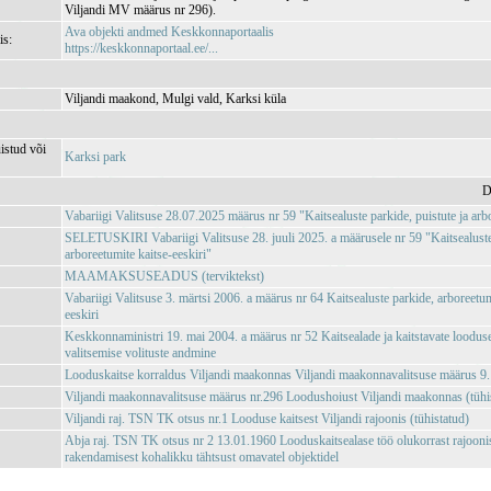
Viljandi MV määrus nr 296).
Ava objekti andmed Keskkonnaportaalis
is:
https://keskkonnaportaal.ee/...
Viljandi maakond, Mulgi vald, Karksi küla
istud või
Karksi park
D
Vabariigi Valitsuse 28.07.2025 määrus nr 59 "Kaitsealuste parkide, puistute ja arbo
SELETUSKIRI Vabariigi Valitsuse 28. juuli 2025. a määrusele nr 59 "Kaitsealuste 
arboreetumite kaitse-eeskiri"
MAAMAKSUSEADUS (terviktekst)
Vabariigi Valitsuse 3. märtsi 2006. a määrus nr 64 Kaitsealuste parkide, arboreetumi
eeskiri
Keskkonnaministri 19. mai 2004. a määrus nr 52 Kaitsealade ja kaitstavate loodus
valitsemise volituste andmine
Looduskaitse korraldus Viljandi maakonnas Viljandi maakonnavalitsuse määrus 9
Viljandi maakonnavalitsuse määrus nr.296 Loodushoiust Viljandi maakonnas (tühi
Viljandi raj. TSN TK otsus nr.1 Looduse kaitsest Viljandi rajoonis (tühistatud)
Abja raj. TSN TK otsus nr 2 13.01.1960 Looduskaitsealase töö olukorrast rajoonis
rakendamisest kohalikku tähtsust omavatel objektidel