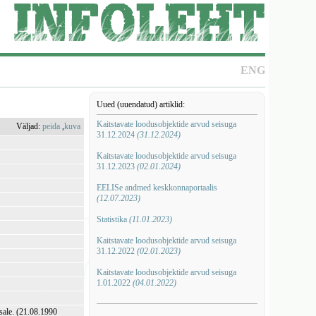
ENG
Uued (uuendatud) artiklid:
Kaitstavate loodusobjektide arvud seisuga
Väljad:
peida
,
kuva
31.12.2024
(31.12.2024)
Kaitstavate loodusobjektide arvud seisuga
31.12.2023
(02.01.2024)
EELISe andmed keskkonnaportaalis
(12.07.2023)
Statistika
(11.01.2023)
Kaitstavate loodusobjektide arvud seisuga
31.12.2022
(02.01.2023)
Kaitstavate loodusobjektide arvud seisuga
1.01.2022
(04.01.2022)
sale. (21.08.1990