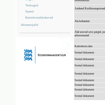
Iseloomustus
Veekogud
Andmed Keskkonnaportaal
Saared
Kaitsekorralduskavad
Ala kohanimi
Abimaterjalid
Alal asuvad seos pargid, pu
arboreetumid
Kaitsekorra alus
Seotud dokument
Seotud dokument
Seotud dokument
Seotud dokument
Seotud dokument
Seotud dokument
Seotud dokument
Seotud dokument