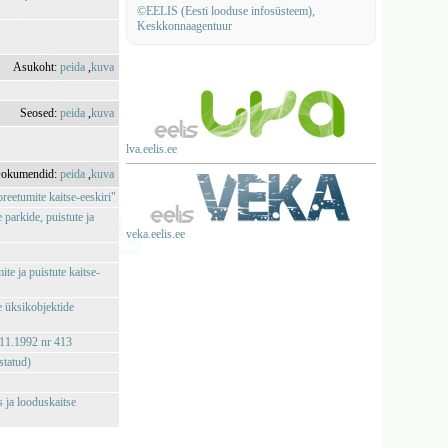
©EELIS (Eesti looduse infosüsteem),
Keskkonnaagentuur
Asukoht:
peida
,
kuva
Seosed:
peida
,
kuva
lva.eelis.ee
okumendid:
peida
,
kuva
reetumite kaitse-eeskiri"
parkide, puistute ja
veka.eelis.ee
te ja puistute kaitse-
e üksikobjektide
.11.1992 nr 413
statud)
 ja looduskaitse