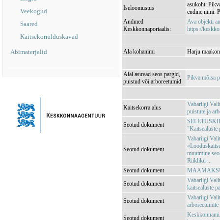
asukoht: Pikv
Iseloomustus
Veekogud
endine nimi: 
Andmed
Ava objekti 
Saared
Keskkonnaportaalis:
https://keskko
Kaitsekorralduskavad
Abimaterjalid
Ala kohanimi
Harju maakond
Alal asuvad seos pargid,
Pikva mõisa p
puistud või arboreetumid
Vabariigi Val
Kaitsekorra alus
puistute ja ar
SELETUSKIRI V
Seotud dokument
"Kaitsealuste 
Vabariigi Vali
«Looduskaitse
Seotud dokument
muutmine seos
Riikliku ...
Seotud dokument
MAAMAKSUSE
Vabariigi Val
Seotud dokument
kaitsealuste pa
Vabariigi Vali
Seotud dokument
arboreetumite 
Keskkonnamini
Seotud dokument