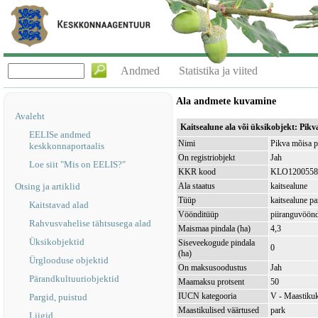
Andmed
Statistika ja viited
Ala andmete kuvamine
Avaleht
Kaitsealune ala või üksikobjekt: Pi
EELISe andmed
Nimi
Pikva mõisa p
keskkonnaportaalis
On registriobjekt
Jah
Loe siit "Mis on EELIS?"
KKR kood
KLO1200558
Otsing ja artiklid
Ala staatus
kaitsealune
Tüüp
kaitsealune pa
Kaitstavad alad
Vöönditüüp
piiranguvöön
Rahvusvahelise tähtsusega alad
Maismaa pindala (ha)
4,3
Üksikobjektid
Siseveekogude pindala
0
(ha)
Ürglooduse objektid
On maksusoodustus
Jah
Pärandkultuuriobjektid
Maamaksu protsent
50
IUCN kategooria
V - Maastikuk
Pargid, puistud
Maastikulised väärtused
park
Liigid