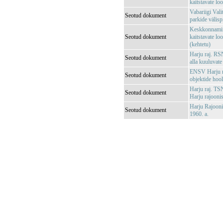
kaitstavate lo
Vabariigi Vali
Seotud dokument
parkide välisp
Keskkonnamini
Seotud dokument
kaitstavate lo
(kehtetu)
Harju raj. RSN
Seotud dokument
alla kuuluvate
ENSV Harju r
Seotud dokument
objektide hoo
Harju raj. TS
Seotud dokument
Harju rajoonis
Harju Rajooni
Seotud dokument
1960. a.