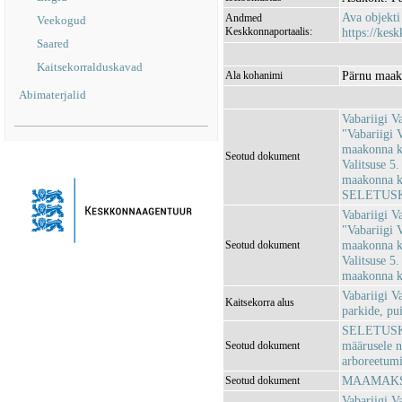
Ava objekt
Andmed
Veekogud
Keskkonnaportaalis:
https://kesk
Saared
Kaitsekorralduskavad
Pärnu maako
Ala kohanimi
Abimaterjalid
Vabariigi V
"Vabariigi 
maakonna kai
Seotud dokument
Valitsuse 5
maakonna ka
SELETUSK
Vabariigi V
"Vabariigi 
maakonna kai
Seotud dokument
Valitsuse 5
maakonna ka
Vabariigi V
Kaitsekorra alus
parkide, pui
SELETUSKIRI
määrusele nr
Seotud dokument
arboreetumi
MAAMAKSU
Seotud dokument
Vabariigi V