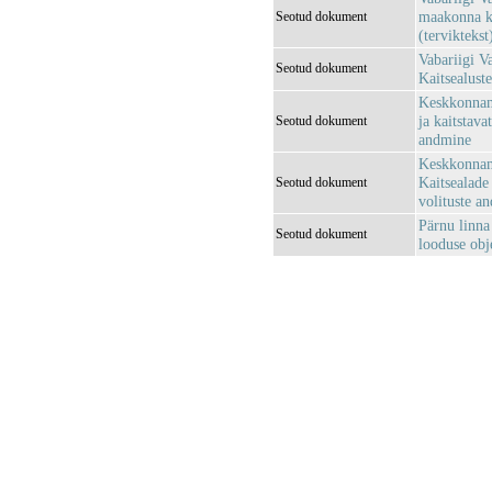
maakonna ka
Seotud dokument
(terviktekst
Vabariigi V
Seotud dokument
Kaitsealuste
Keskkonnami
ja kaitstava
Seotud dokument
andmine
Keskkonnami
Kaitsealade 
Seotud dokument
volituste a
Pärnu linna
Seotud dokument
looduse obje