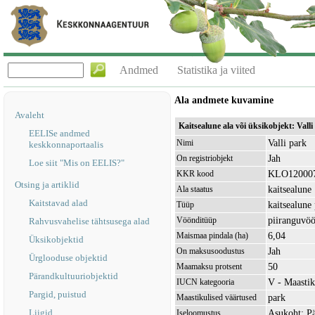
Andmed
Statistika ja viited
Ala andmete kuvamine
Avaleht
Kaitsealune ala või üksikobjekt: Val
EELISe andmed
Valli park
Nimi
keskkonnaportaalis
Jah
On registriobjekt
Loe siit "Mis on EELIS?"
KLO12000
KKR kood
Otsing ja artiklid
kaitsealune
Ala staatus
Kaitstavad alad
kaitsealune
Tüüp
piiranguvö
Vöönditüüp
Rahvusvahelise tähtsusega alad
6,04
Maismaa pindala (ha)
Üksikobjektid
Jah
On maksusoodustus
Ürglooduse objektid
50
Maamaksu protsent
Pärandkultuuriobjektid
V - Maastik
IUCN kategooria
Pargid, puistud
park
Maastikulised väärtused
Liigid
Asukoht: Pä
Iseloomustus