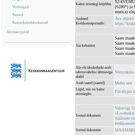
92/43/EMÜ I
Kaitse eesmärgi kirjeldus
(6280*) ja I
Veekogud
mutica) elup
Saared
Ava objekt
Andmed
Kaitsekorralduskavad
Keskkonnaportaalis:
https://kesk
Abimaterjalid
Saare maako
Saare maak
Ala kohanimi
Saare maak
Saare maako
Ala või üksikobjekt asub
Nõmmküla 
rahvusvahelise tähtsusega
aladel
Muhu saar
Asub saarel (saartel)
Liigid, mis on kaitse
Encalypta m
eesmärgiks
Vabariigi V
«Looduskait
Seotud dokument
määruste m
keskkonnatee
MAAMAKSU
Seotud dokument