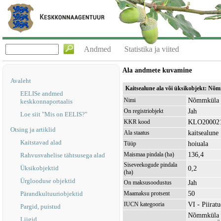
Andmed
Statistika ja viited
Ala andmete kuvamine
Avaleht
Kaitsealune ala või üksikobjekt: N
EELISe andmed
Nõmmküla 
Nimi
keskkonnaportaalis
Jah
On registriobjekt
Loe siit "Mis on EELIS?"
KLO20002
KKR kood
Otsing ja artiklid
kaitsealune
Ala staatus
Kaitstavad alad
hoiuala
Tüüp
136,4
Maismaa pindala (ha)
Rahvusvahelise tähtsusega alad
Siseveekogude pindala
Üksikobjektid
0,2
(ha)
Ürglooduse objektid
Jah
On maksusoodustus
50
Pärandkultuuriobjektid
Maamaksu protsent
VI - Piirat
IUCN kategooria
Pargid, puistud
Nõmmküla ho
Liigid