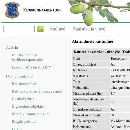
Andmed
Statistika ja viited
Ala andmete kuvamine
Avaleht
Kaitsealune ala või üksikobjekt: Too
EELISe andmed
Nimi
Toolse park
keskkonnaportaalis
On registriobjekt
Jah
Loe siit "Mis on EELIS?"
KKR kood
KLO1200319
Otsing ja artiklid
Ala staatus
kaitsealune
Tüüp
uuendamata pi
Kaitstavad alad
Vöönditüüp
piiranguvöön
Rahvusvahelise tähtsusega alad
Maismaa pindala (ha)
1,7
Üksikobjektid
Siseveekogude pindala
0,1
(ha)
Ürglooduse objektid
On maksusoodustus
Jah
Pärandkultuuriobjektid
Maamaksu protsent
50
IUCN kategooria
V - Maastikuk
Pargid, puistud
Iseloomustus
Asukoht: Kiro
Liigid