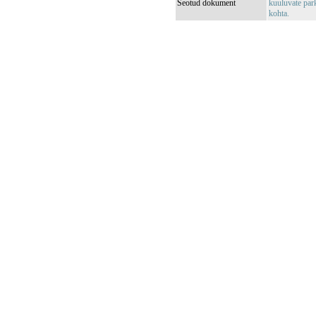
Seotud dokument
kuuluvate park
kohta.