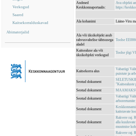
Andmed
Ava objekti 
Veekogud
Keskkonnaportaalis:
https://keskko
Saared
Ala kohanimi
Lääne-Viru ma
Kaitsekorralduskavad
Abimaterjalid
Ala või üksikobjekt asub
rahvusvahelise tähtsusega
Toolse EE00
aladel
Kaitsealuse ala või
Toolse jõgi 
üksikobjekti veekogud
Vabariigi Val
Kaitsekorra alus
puistute ja ar
SELETUSKIRI V
Seotud dokument
"Kaitsealuste 
Seotud dokument
MAAMAKSUSE
Vabariigi Vali
Seotud dokument
arboreetumite 
Keskkonnamini
Seotud dokument
kaitstavate lo
Rakvere raj. 
Seotud dokument
alla kuuluvate
muutmise koh
Rakvere raj. 