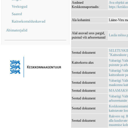
Andmed
Ava objekti 
Veekogud
Keskkonnaportaalis:
https://keskko
Saared
Ala kohanimi
Lääne-Viru ma
Kaitsekorralduskavad
Abimaterjalid
Alal asuvad seos pargid,
Lasila mõisa 
puistud või arboreetumid
SELETUSKIRI V
Seotud dokument
"Kaitsealuste 
Vabariigi Val
Kaitsekorra alus
puistute ja ar
Vabariigi Val
Seotud dokument
kaitsealuste pa
Vabariigi Val
Seotud dokument
maakonna kait
Seotud dokument
MAAMAKSUSE
Vabariigi Vali
Seotud dokument
arboreetumite 
Keskkonnamini
Seotud dokument
kaitstavate lo
Rakvere raj. 
Seotud dokument
alla kuuluvate
muutmise koh