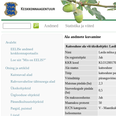
Andmed
Statistika ja viited
Ala andmete kuvamine
Avaleht
Kaitsealune ala või üksikobjekt: Las
EELISe andmed
Nimi
Lasila mõisa 
keskkonnaportaalis
On registriobjekt
Jah
Loe siit "Mis on EELIS?"
KKR kood
KLO1200170
Otsing ja artiklid
Ala staatus
kaitsealune
Tüüp
kaitsealune pa
Kaitstavad alad
Vöönditüüp
piiranguvöön
Rahvusvahelise tähtsusega alad
Maismaa pindala (ha)
2,3
Üksikobjektid
Siseveekogude pindala
0,5
(ha)
Ürglooduse objektid
On maksusoodustus
Jah
Pärandkultuuriobjektid
Maamaksu protsent
50
IUCN kategooria
V - Maastikuk
Pargid, puistud
Iseloomustus
Liigid