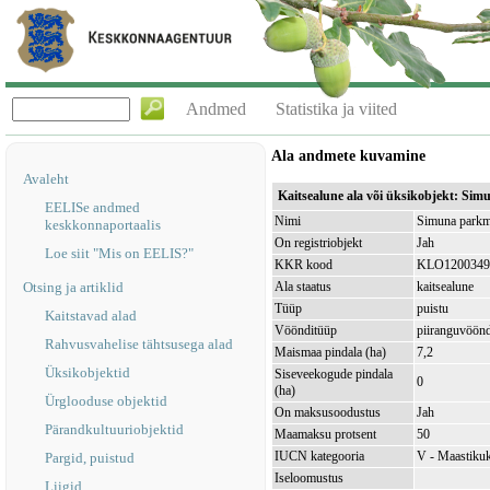
Andmed
Statistika ja viited
Ala andmete kuvamine
Avaleht
Kaitsealune ala või üksikobjekt: S
EELISe andmed
Nimi
Simuna parkm
keskkonnaportaalis
On registriobjekt
Jah
Loe siit "Mis on EELIS?"
KKR kood
KLO1200349
Otsing ja artiklid
Ala staatus
kaitsealune
Tüüp
puistu
Kaitstavad alad
Vöönditüüp
piiranguvöön
Rahvusvahelise tähtsusega alad
Maismaa pindala (ha)
7,2
Üksikobjektid
Siseveekogude pindala
0
(ha)
Ürglooduse objektid
On maksusoodustus
Jah
Pärandkultuuriobjektid
Maamaksu protsent
50
IUCN kategooria
V - Maastikuk
Pargid, puistud
Iseloomustus
Liigid