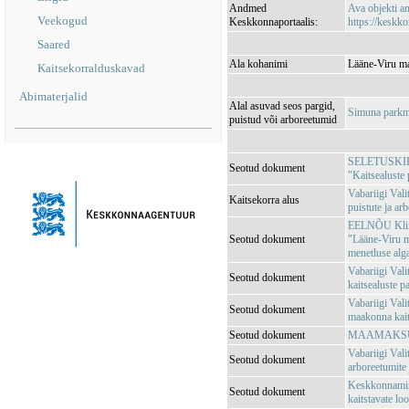
Andmed
Ava objekti 
Veekogud
Keskkonnaportaalis:
https://keskko
Saared
Ala kohanimi
Lääne-Viru ma
Kaitsekorralduskavad
Abimaterjalid
Alal asuvad seos pargid,
Simuna parkm
puistud või arboreetumid
SELETUSKIRI V
Seotud dokument
"Kaitsealuste 
Vabariigi Val
Kaitsekorra alus
puistute ja ar
EELNÕU Kliima
Seotud dokument
"Lääne-Viru ma
menetluse alg
Vabariigi Val
Seotud dokument
kaitsealuste pa
Vabariigi Val
Seotud dokument
maakonna kait
Seotud dokument
MAAMAKSUSE
Vabariigi Vali
Seotud dokument
arboreetumite 
Keskkonnamini
Seotud dokument
kaitstavate lo