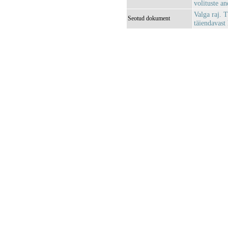
volituste a
Valga raj. 
Seotud dokument
täiendavast 