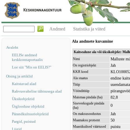
Andmed
Statistika ja viited
Ala andmete kuvamine
Avaleht
Kaitsealune ala või üksikobjekt: Ma
EELISe andmed
Malluste m
Nimi
keskkonnaportaalis
Jah
On registriobjekt
Loe siit "Mis on EELIS?"
KLO10005
KKR kood
Otsing ja artiklid
endine kait
Ala staatus
Kaitstavad alad
uuendamata 
Tüüp
piiranguvö
Vöönditüüp
Rahvusvahelise tähtsusega alad
82,8
Maismaa pindala (ha)
Üksikobjektid
Siseveekogude pindala
0
Ürglooduse objektid
(ha)
Jah
Pärandkultuuriobjektid
On maksusoodustus
50
Maamaksu protsent
Pargid, puistud
puistu
Maastikulised väärtused
Liigid