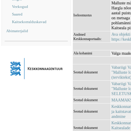
Malluste mä
Veekogud
Hargla nõos
aastal puist
Saared
Iseloomustus
on metsaga 
Kaitsekorralduskavad
pohlamänni
Kaitseala p
Abimaterjalid
Ava objekt
Andmed
Keskkonnaportaalis:
https://kesk
Valga maako
Ala kohanimi
Vabariigi V
"Malluste l
Seotud dokument
(terviktekst
Vabariigi V
"Malluste l
Seotud dokument
SELETUSK
MAAMAKSU
Seotud dokument
Keskkonnami
ja kaitstava
Seotud dokument
andmine
Keskkonnami
Kaitsealade 
Seotud dokument