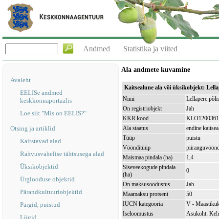
Andmed
Statistika ja viited
Ala andmete kuvamine
Avaleht
Kaitsealune ala või üksikobjekt: Lel
EELISe andmed
Nimi
Lellapere põl
keskkonnaportaalis
On registriobjekt
Jah
Loe siit "Mis on EELIS?"
KKR kood
KLO1200361
Otsing ja artiklid
Ala staatus
endine kaitsea
Tüüp
puistu
Kaitstavad alad
Vöönditüüp
piiranguvöön
Rahvusvahelise tähtsusega alad
Maismaa pindala (ha)
1,4
Üksikobjektid
Siseveekogude pindala
0
(ha)
Ürglooduse objektid
On maksusoodustus
Jah
Pärandkultuuriobjektid
Maamaksu protsent
50
IUCN kategooria
V - Maastikuk
Pargid, puistud
Iseloomustus
Asukoht: Keh
Liigid