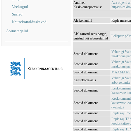
Andmed
Ava objekti 
Veekogud
Keskkonnaportaalis:
https://keskko
Saared
Ala kohanimi
Rapla maakond
Kaitsekorralduskavad
Abimaterjalid
Alal asuvad seos pargid,
Lellapere põl
puistud või arboreetumid
Vabariigi Val
Seotud dokument
maakonna parki
Vabariigi Val
Seotud dokument
maakonna park
Seotud dokument
MAAMAKSUSE
Vabariigi Vali
Kaitsekorra alus
arboreetumite 
Keskkonnamini
Seotud dokument
kaitstavate lo
Keskkonnamini
Seotud dokument
kaitstavate lo
(kehtetu)
Seotud dokument
Rapla raj. RS
Rapla raj. TS
Seotud dokument
looduskaitse o
Seotud dokument
Rapla raj. TS