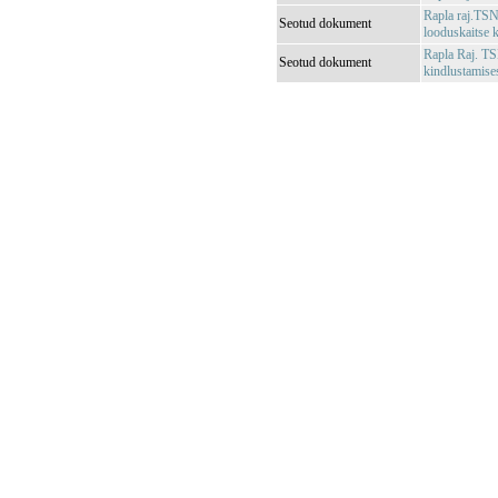
Rapla raj.TSN
Seotud dokument
looduskaitse 
Rapla Raj. TS
Seotud dokument
kindlustamises