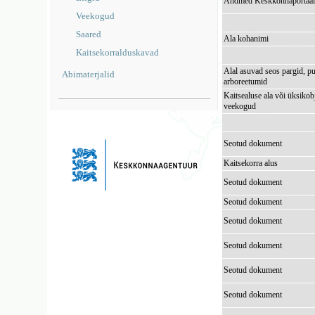
Andmed Keskkonnaportaal
Veekogud
Saared
Ala kohanimi
Kaitsekorralduskavad
Alal asuvad seos pargid, pu
Abimaterjalid
arboreetumid
Kaitsealuse ala või üksikob
veekogud
Seotud dokument
Kaitsekorra alus
Seotud dokument
Seotud dokument
Seotud dokument
Seotud dokument
Seotud dokument
Seotud dokument