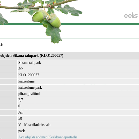
ne
ikobjekt: Sikana talupark (KLO1200057)
Sikana talupark
Jah
KLO1200057
kaitsealune
kaitsealune park
piiranguvöönd
2,7
)
0
Jah
50
V - Maastikukaitseala
park
Ava objekti andmed Keskkonnaportaalis