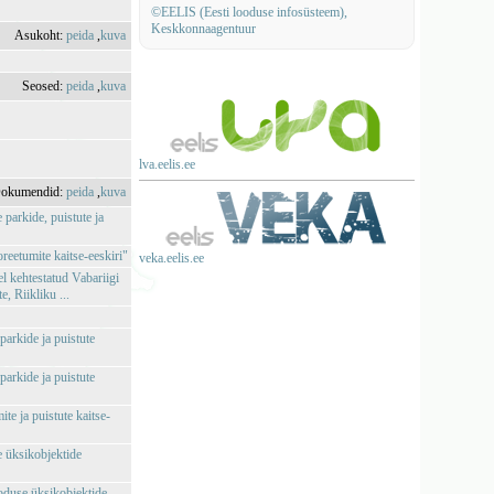
©EELIS (Eesti looduse infosüsteem),
Keskkonnaagentuur
Asukoht:
peida
,
kuva
Seosed:
peida
,
kuva
lva.eelis.ee
okumendid:
peida
,
kuva
parkide, puistute ja
reetumite kaitse-eeskiri"
veka.eelis.ee
l kehtestatud Vabariigi
 Riikliku ...
parkide ja puistute
parkide ja puistute
te ja puistute kaitse-
e üksikobjektide
ooduse üksikobjektide