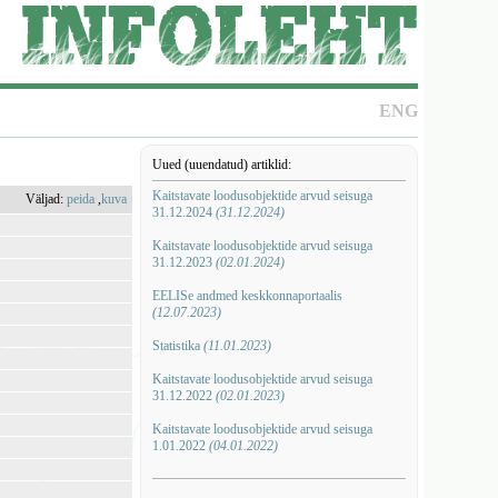
ENG
Uued (uuendatud) artiklid:
Kaitstavate loodusobjektide arvud seisuga
Väljad:
peida
,
kuva
31.12.2024
(31.12.2024)
Kaitstavate loodusobjektide arvud seisuga
31.12.2023
(02.01.2024)
EELISe andmed keskkonnaportaalis
(12.07.2023)
Statistika
(11.01.2023)
Kaitstavate loodusobjektide arvud seisuga
31.12.2022
(02.01.2023)
Kaitstavate loodusobjektide arvud seisuga
1.01.2022
(04.01.2022)