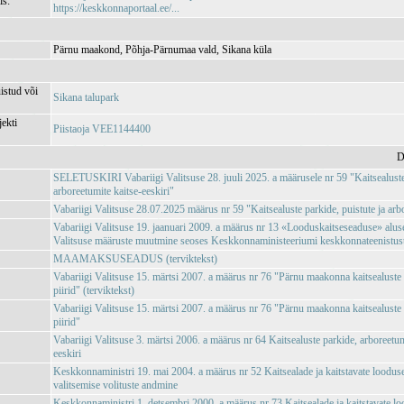
is:
https://keskkonnaportaal.ee/...
Pärnu maakond, Põhja-Pärnumaa vald, Sikana küla
istud või
Sikana talupark
jekti
Piistaoja VEE1144400
D
SELETUSKIRI Vabariigi Valitsuse 28. juuli 2025. a määrusele nr 59 "Kaitsealuste 
arboreetumite kaitse-eeskiri"
Vabariigi Valitsuse 28.07.2025 määrus nr 59 "Kaitsealuste parkide, puistute ja arbo
Vabariigi Valitsuse 19. jaanuari 2009. a määrus nr 13 «Looduskaitseseaduse» aluse
Valitsuse määruste muutmine seoses Keskkonnaministeeriumi keskkonnateenistuste,
MAAMAKSUSEADUS (terviktekst)
Vabariigi Valitsuse 15. märtsi 2007. a määrus nr 76 "Pärnu maakonna kaitsealuste 
piirid" (terviktekst)
Vabariigi Valitsuse 15. märtsi 2007. a määrus nr 76 "Pärnu maakonna kaitsealuste 
piirid"
Vabariigi Valitsuse 3. märtsi 2006. a määrus nr 64 Kaitsealuste parkide, arboreetumi
eeskiri
Keskkonnaministri 19. mai 2004. a määrus nr 52 Kaitsealade ja kaitstavate loodus
valitsemise volituste andmine
Keskkonnaministri 1. detsembri 2000. a määrus nr 73 Kaitsealade ja kaitstavate l