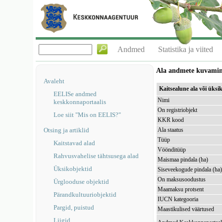
Andmed
Statistika ja viited
Ala andmete kuvami
Avaleht
Kaitsealune ala või üks
EELISe andmed
Nimi
keskkonnaportaalis
On registriobjekt
Loe siit "Mis on EELIS?"
KKR kood
Otsing ja artiklid
Ala staatus
Tüüp
Kaitstavad alad
Vöönditüüp
Rahvusvahelise tähtsusega alad
Maismaa pindala (ha)
Üksikobjektid
Siseveekogude pindala (ha
On maksusoodustus
Ürglooduse objektid
Maamaksu protsent
Pärandkultuuriobjektid
IUCN kategooria
Pargid, puistud
Maastikulised väärtused
Liigid