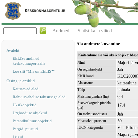
Andmed
Statistika ja viited
Ala andmete kuvamine
Avaleht
Kaitsealune ala või üksikobjekt: Maj
EELISe andmed
Majori järv
Nimi
keskkonnaportaalis
Jah
On registriobjekt
Loe siit "Mis on EELIS?"
KLO20000
KKR kood
Otsing ja artiklid
kaitsealune
Ala staatus
Kaitstavad alad
hoiuala
Tüüp
0,4
Maismaa pindala (ha)
Rahvusvahelise tähtsusega alad
Siseveekogude pindala
Üksikobjektid
17,4
(ha)
Ürglooduse objektid
Jah
On maksusoodustus
50
Pärandkultuuriobjektid
Maamaksu protsent
VI - Piirat
IUCN kategooria
Pargid, puistud
Majori järv
Liigid