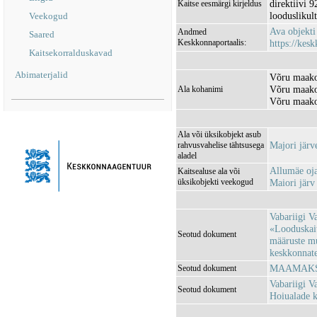
direktiivi 
Kaitse eesmärgi kirjeldus
looduslikult
Veekogud
Ava objekt
Andmed
Saared
Keskkonnaportaalis:
https://kesk
Kaitsekorralduskavad
Abimaterjalid
Võru maako
Võru maako
Ala kohanimi
Võru maakon
Ala või üksikobjekt asub
Majori jär
rahvusvahelise tähtsusega
aladel
Allumäe o
Kaitsealuse ala või
üksikobjekti veekogud
Maiori jär
Vabariigi V
«Looduskait
Seotud dokument
määruste m
keskkonnatee
MAAMAKSU
Seotud dokument
Vabariigi V
Seotud dokument
Hoiualade k