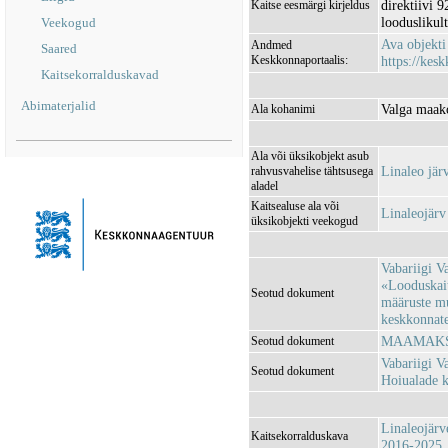
direktiivi 
Kaitse eesmärgi kirjeldus
looduslikult
Veekogud
Ava objekt
Andmed
Saared
Keskkonnaportaalis:
https://kesk
Kaitsekorralduskavad
Abimaterjalid
Valga maako
Ala kohanimi
Ala või üksikobjekt asub
Linaleo jä
rahvusvahelise tähtsusega
aladel
Kaitsealuse ala või
Linaleojär
üksikobjekti veekogud
Vabariigi V
«Looduskait
Seotud dokument
määruste m
keskkonnatee
MAAMAKSU
Seotud dokument
Vabariigi V
Seotud dokument
Hoiualade k
Linaleojärv
Kaitsekorralduskava
2016-2025