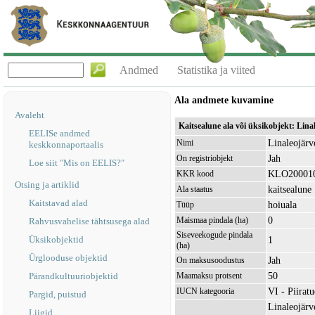
Andmed
Statistika ja viited
Ala andmete kuvamine
Avaleht
Kaitsealune ala või üksikobjekt: Lin
EELISe andmed
Linaleojärv
Nimi
keskkonnaportaalis
Jah
On registriobjekt
Loe siit "Mis on EELIS?"
KLO20001
KKR kood
Otsing ja artiklid
kaitsealune
Ala staatus
Kaitstavad alad
hoiuala
Tüüp
0
Maismaa pindala (ha)
Rahvusvahelise tähtsusega alad
Siseveekogude pindala
Üksikobjektid
1
(ha)
Ürglooduse objektid
Jah
On maksusoodustus
50
Pärandkultuuriobjektid
Maamaksu protsent
VI - Piirat
IUCN kategooria
Pargid, puistud
Linaleojärv
Liigid