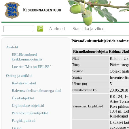
Andmed
Statistika ja viited
Pärandkultuuriobjektide andme
Avaleht
Pärandkultuuri objekt: Kaidma Ukuk
EELISe andmed
Kaidma Uk
Nimi
keskkonnaportaalis
Pärimustega
Tüüp
Loe siit "Mis on EELIS?"
Objekt hästi
Seisund
Otsing ja artiklid
Inventeerit
Staatus
Kaitstavad alad
5
Ulatus (m)
20.05.2018
Inventeerimise kp
Rahvusvahelise tähtsusega alad
KKI 24, 164
Üksikobjektid
Artes Terra
Ürglooduse objektid
Kivi pikkus
Varasemad kirjeldused
10,4 m. Lo
Pärandkultuuriobjektid
Kirjeldajad
Pargid, puistud
Ukukivi kuts
aukudesse vi
Liigid