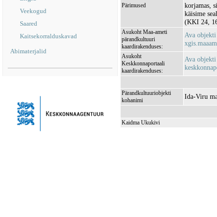
korjamas, s
Pärimused
Veekogud
käisime sea
(KKI 24, 16
Saared
Asukoht Maa-ameti
Ava objekt
Kaitsekorralduskavad
pärandkultuuri
xgis.maaame
kaardirakenduses:
Abimaterjalid
Asukoht
Ava objekti
Keskkonnaportaali
keskkonnapo
kaardirakenduses:
Pärandkultuuriobjekti
Ida-Viru ma
kohanimi
Kaidma Ukukivi