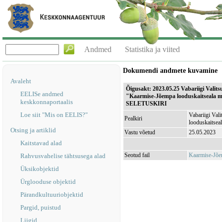
Andmed
Statistika ja viited
Dokumendi andmete kuvamine
Avaleht
Õigusakt: 2023.05.25 Vabariigi Valits
EELISe andmed
"Kaarmise-Jõempa looduskaitseala mo
keskkonnaportaalis
SELETUSKIRI
Loe siit "Mis on EELIS?"
Vabariigi Val
Pealkiri
looduskaitsea
Otsing ja artiklid
Vastu võetud
25.05.2023
Kaitstavad alad
Seotud fail
Kaarmise-Jõe
Rahvusvahelise tähtsusega alad
Üksikobjektid
Ürglooduse objektid
Pärandkultuuriobjektid
Pargid, puistud
Liigid