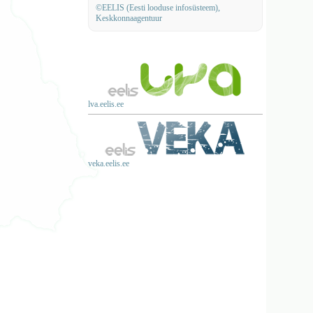
©EELIS (Eesti looduse infosüsteem),
Keskkonnaagentuur
lva.eelis.ee
veka.eelis.ee