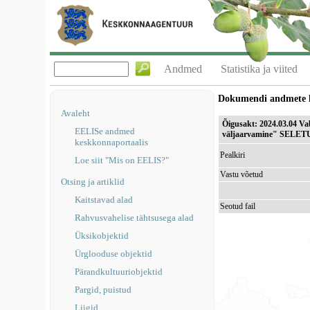
Andmed
Statistika ja viited
Dokumendi andmete 
Avaleht
Õigusakt: 2024.03.04 Vab
EELISe andmed
väljaarvamine" SELE
keskkonnaportaalis
Pealkiri
Loe siit "Mis on EELIS?"
Vastu võetud
Otsing ja artiklid
Kaitstavad alad
Seotud fail
Rahvusvahelise tähtsusega alad
Üksikobjektid
Ürglooduse objektid
Pärandkultuuriobjektid
Pargid, puistud
Liigid