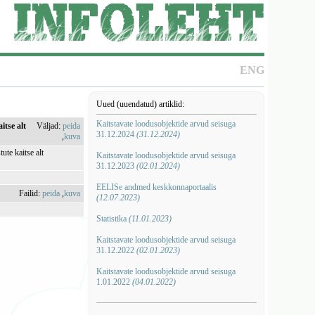
ENG
Uued (uuendatud) artiklid:
Kaitstavate loodusobjektide arvud seisuga
itse alt
Väljad:
peida
31.12.2024
(31.12.2024)
,
kuva
ute kaitse alt
Kaitstavate loodusobjektide arvud seisuga
31.12.2023
(02.01.2024)
EELISe andmed keskkonnaportaalis
Failid:
peida
,
kuva
(12.07.2023)
Statistika
(11.01.2023)
Kaitstavate loodusobjektide arvud seisuga
31.12.2022
(02.01.2023)
Kaitstavate loodusobjektide arvud seisuga
1.01.2022
(04.01.2022)