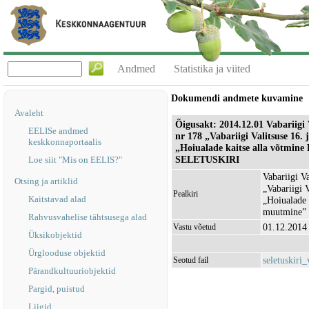
Andmed
Statistika ja viited
Dokumendi andmete kuvamine
Avaleht
Õigusakt: 2014.12.01 Vabariigi 
EELISe andmed
nr 178 „Vabariigi Valitsuse 16.
keskkonnaportaalis
„Hoiualade kaitse alla võtmi
SELETUSKIRI
Loe siit "Mis on EELIS?"
Vabariigi V
Otsing ja artiklid
„Vabariigi 
Pealkiri
Kaitstavad alad
„Hoiualade 
muutmine
Rahvusvahelise tähtsusega alad
01.12.2014
Vastu võetud
Üksikobjektid
Ürglooduse objektid
seletuskiri_
Seotud fail
Pärandkultuuriobjektid
Pargid, puistud
Liigid