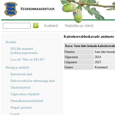
Andmed
Statistika ja viited
Kaitsekorralduskavade andmete
Avaleht
Kava: Sutu lahe hoiuala kaitsekorra
EELISe andmed
Nimetus
Sutu lahe hoiua
keskkonnaportaalis
Algusaasta
2014
Loe siit "Mis on EELIS?"
Lõppaasta
2023
Otsing ja artiklid
Staatus
Kinnitatud
Kaitstavad alad
Rahvusvahelise tähtsusega alad
Üksikobjektid
Ürglooduse objektid
Pärandkultuuriobjektid
Pargid, puistud
Liigid