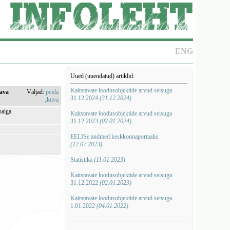
ENG
Uued (uuendatud) artiklid:
Kaitstavate loodusobjektide arvud seisuga
kava
Väljad:
peida
31.12.2024
(31.12.2024)
,
kuva
paiga
Kaitstavate loodusobjektide arvud seisuga
31.12.2023
(02.01.2024)
EELISe andmed keskkonnaportaalis
(12.07.2023)
Statistika
(11.01.2023)
Kaitstavate loodusobjektide arvud seisuga
31.12.2022
(02.01.2023)
Kaitstavate loodusobjektide arvud seisuga
1.01.2022
(04.01.2022)