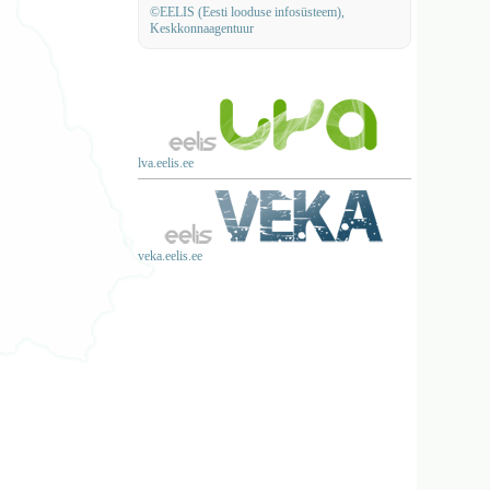
©EELIS (Eesti looduse infosüsteem),
Keskkonnaagentuur
lva.eelis.ee
veka.eelis.ee