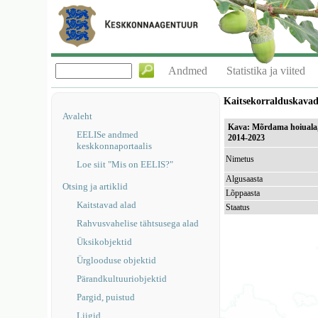
Andmed
Statistika ja viited
Kaitsekorralduskava
Avaleht
Kava: Mõrdama hoiuala, 
EELISe andmed
2014-2023
keskkonnaportaalis
Nimetus
Loe siit "Mis on EELIS?"
Algusaasta
Otsing ja artiklid
Lõppaasta
Kaitstavad alad
Staatus
Rahvusvahelise tähtsusega alad
Üksikobjektid
Ürglooduse objektid
Pärandkultuuriobjektid
Pargid, puistud
Liigid