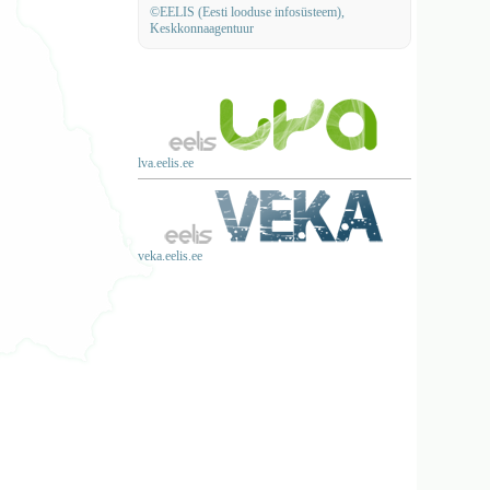
©EELIS (Eesti looduse infosüsteem),
Keskkonnaagentuur
lva.eelis.ee
veka.eelis.ee