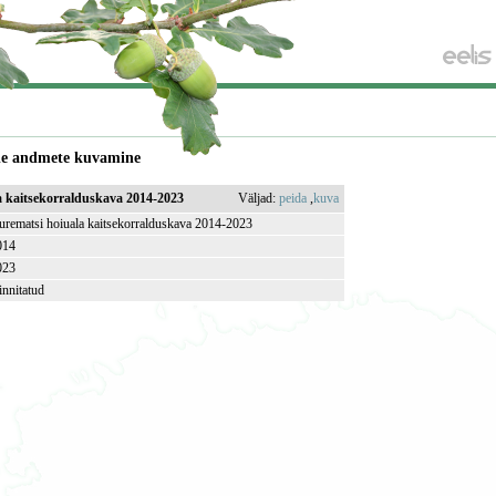
de andmete kuvamine
a kaitsekorralduskava 2014-2023
Väljad:
peida
,
kuva
urematsi hoiuala kaitsekorralduskava 2014-2023
014
023
innitatud