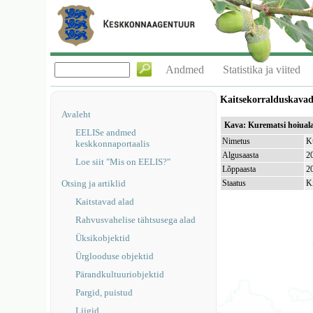
Andmed
Statistika ja viited
Kaitsekorralduskava
Avaleht
Kava: Kurematsi hoiual
EELISe andmed
Nimetus
K
keskkonnaportaalis
Algusaasta
2
Loe siit "Mis on EELIS?"
Lõppaasta
2
Otsing ja artiklid
Staatus
K
Kaitstavad alad
Rahvusvahelise tähtsusega alad
Üksikobjektid
Ürglooduse objektid
Pärandkultuuriobjektid
Pargid, puistud
Liigid