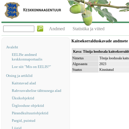
Andmed
Statistika ja viited
Kaitsekorralduskavade andmete
Avaleht
Kava: Tõnija loodusala kaitsekorral
EELISe andmed
Nimetus
Tõnija loodusala kait
keskkonnaportaalis
Algusaasta
2023
Loe siit "Mis on EELIS?"
Staatus
Kinnitatud
Otsing ja artiklid
Kaitstavad alad
Rahvusvahelise tähtsusega alad
Üksikobjektid
Ürglooduse objektid
Pärandkultuuriobjektid
Pargid, puistud
Liigid