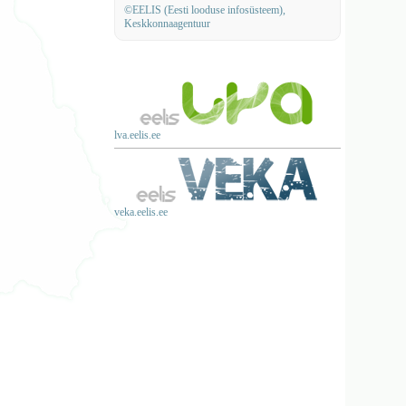
©EELIS (Eesti looduse infosüsteem),
Keskkonnaagentuur
lva.eelis.ee
veka.eelis.ee