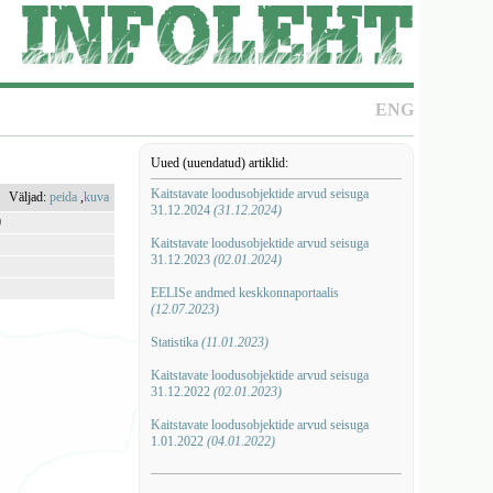
ENG
Uued (uuendatud) artiklid:
Kaitstavate loodusobjektide arvud seisuga
Väljad:
peida
,
kuva
31.12.2024
(31.12.2024)
0
Kaitstavate loodusobjektide arvud seisuga
31.12.2023
(02.01.2024)
EELISe andmed keskkonnaportaalis
(12.07.2023)
Statistika
(11.01.2023)
Kaitstavate loodusobjektide arvud seisuga
31.12.2022
(02.01.2023)
Kaitstavate loodusobjektide arvud seisuga
1.01.2022
(04.01.2022)