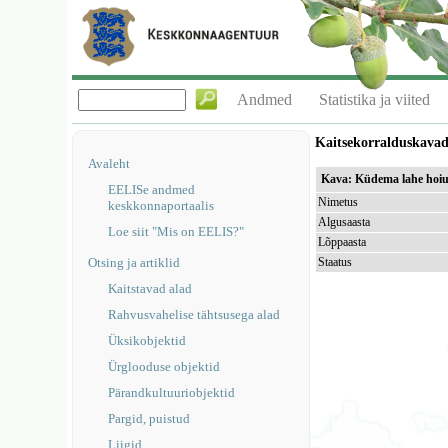
Andmed
Statistika ja viited
Kaitsekorralduskava
Avaleht
Kava: Küdema lahe hoiua
EELISe andmed
Nimetus
keskkonnaportaalis
Algusaasta
Loe siit "Mis on EELIS?"
Lõppaasta
Otsing ja artiklid
Staatus
Kaitstavad alad
Rahvusvahelise tähtsusega alad
Üksikobjektid
Ürglooduse objektid
Pärandkultuuriobjektid
Pargid, puistud
Liigid