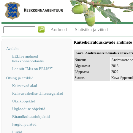
Andmed
Statistika ja viited
Kaitsekorralduskavade andmete
Avaleht
Kava: Andressaare hoiuala kaitsekor
EELISe andmed
Nimetus
Andressaare ho
keskkonnaportaalis
Algusaasta
2013
Loe siit "Mis on EELIS?"
Lõppaasta
2022
Otsing ja artiklid
Staatus
Kava lõppenud
Kaitstavad alad
Rahvusvahelise tähtsusega alad
Üksikobjektid
Ürglooduse objektid
Pärandkultuuriobjektid
Pargid, puistud
Liigid