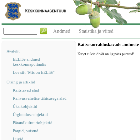
Andmed
Statistika ja viited
Kaitsekorralduskavade andmete
Avaleht
Kirjet ei leitud või on ligipääs piiratud!
EELISe andmed
keskkonnaportaalis
Loe siit "Mis on EELIS?"
Otsing ja artiklid
Kaitstavad alad
Rahvusvahelise tähtsusega alad
Üksikobjektid
Ürglooduse objektid
Pärandkultuuriobjektid
Pargid, puistud
Liigid