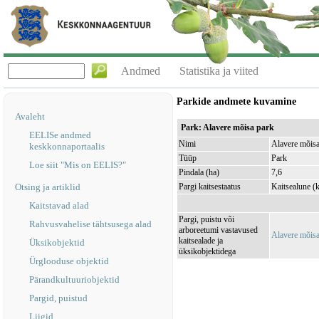
Andmed
Statistika ja viited
Parkide andmete kuvamine
Avaleht
Park: Alavere mõisa park
EELISe andmed
Nimi
Alavere mõisa
keskkonnaportaalis
Tüüp
Park
Loe siit "Mis on EELIS?"
Pindala (ha)
7,6
Otsing ja artiklid
Pargi kaitsestaatus
Kaitsealune (ka
Kaitstavad alad
Pargi, puistu või
Rahvusvahelise tähtsusega alad
arboreetumi vastavused
Alavere mõis
kaitsealade ja
Üksikobjektid
üksikobjektidega
Ürglooduse objektid
Pärandkultuuriobjektid
Pargid, puistud
Liigid