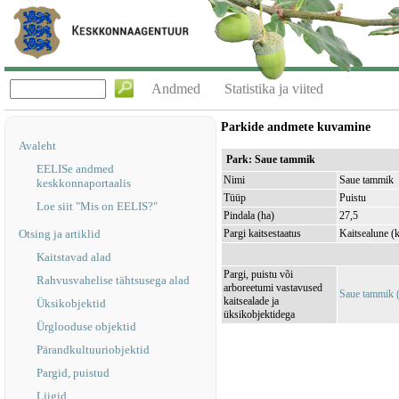
Andmed
Statistika ja viited
Parkide andmete kuvamine
Avaleht
Park: Saue tammik
EELISe andmed
Nimi
Saue tammik
keskkonnaportaalis
Tüüp
Puistu
Loe siit "Mis on EELIS?"
Pindala (ha)
27,5
Otsing ja artiklid
Pargi kaitsestaatus
Kaitsealune (ka
Kaitstavad alad
Pargi, puistu või
Rahvusvahelise tähtsusega alad
arboreetumi vastavused
Saue tammik
kaitsealade ja
Üksikobjektid
üksikobjektidega
Ürglooduse objektid
Pärandkultuuriobjektid
Pargid, puistud
Liigid