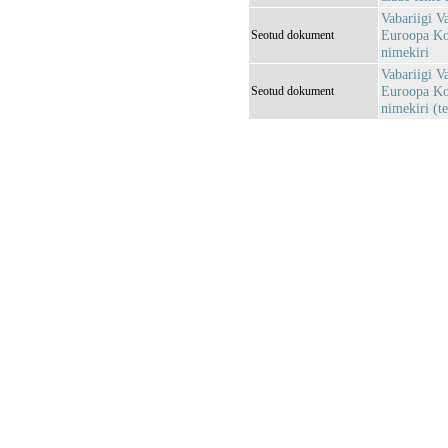
Vabariigi V
Euroopa Kom
Seotud dokument
nimekiri
Vabariigi V
Euroopa Kom
Seotud dokument
nimekiri (te