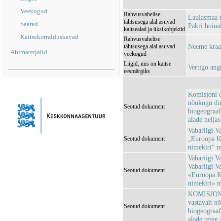
Veekogud
Rahvusvahelise
Laulasmaa 
tähtsusega alal asuvad
Saared
Pakri hoiu
kaitsealad ja üksikobjektid
Kaitsekorralduskavad
Rahvusvahelise
Neeme kra
tähtsusega alal asuvad
Abimaterjalid
veekogud
Liigid, mis on kaitse
Vertigo ang
eesmärgiks
Komisjoni o
nõukogu dir
Seotud dokument
biogeograaf
alade neljas
Vabariigi V
„Euroopa Ko
Seotud dokument
nimekiri“ 
Vabariigi Va
Vabariigi V
Seotud dokument
«Euroopa Ko
nimekiri» 
KOMISJONI 
vastavalt n
Seotud dokument
biogeograaf
alade teine 