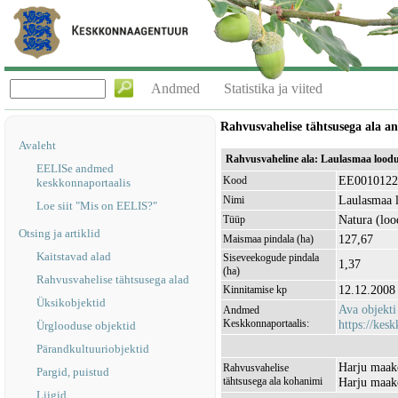
Andmed
Statistika ja viited
Rahvusvahelise tähtsusega ala 
Avaleht
Rahvusvaheline ala: Laulasmaa lood
EELISe andmed
EE0010122
Kood
keskkonnaportaalis
Laulasmaa 
Nimi
Loe siit "Mis on EELIS?"
Natura (loo
Tüüp
Otsing ja artiklid
127,67
Maismaa pindala (ha)
Kaitstavad alad
Siseveekogude pindala
1,37
(ha)
Rahvusvahelise tähtsusega alad
12.12.2008
Kinnitamise kp
Üksikobjektid
Ava objekt
Andmed
Keskkonnaportaalis:
https://kesk
Ürglooduse objektid
Pärandkultuuriobjektid
Harju maak
Rahvusvahelise
Pargid, puistud
tähtsusega ala kohanimi
Harju maak
Liigid