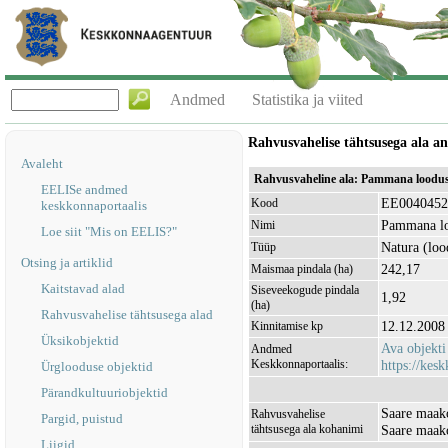
Andmed
Statistika ja viited
Rahvusvahelise tähtsusega ala 
Avaleht
Rahvusvaheline ala: Pammana loodu
EELISe andmed
EE0040452
Kood
keskkonnaportaalis
Pammana lo
Nimi
Loe siit "Mis on EELIS?"
Natura (loo
Tüüp
Otsing ja artiklid
242,17
Maismaa pindala (ha)
Kaitstavad alad
Siseveekogude pindala
1,92
(ha)
Rahvusvahelise tähtsusega alad
12.12.2008
Kinnitamise kp
Üksikobjektid
Ava objekt
Andmed
Keskkonnaportaalis:
https://kesk
Ürglooduse objektid
Pärandkultuuriobjektid
Saare maak
Rahvusvahelise
Pargid, puistud
tähtsusega ala kohanimi
Saare maak
Liigid