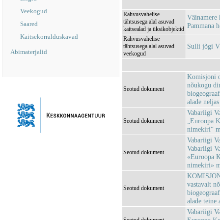
Veekogud
Rahvusvahelise
Väinamere 
tähtsusega alal asuvad
Saared
Pammana h
kaitsealad ja üksikobjektid
Kaitsekorralduskavad
Rahvusvahelise
Sulli jõgi
tähtsusega alal asuvad
Abimaterjalid
veekogud
Komisjoni o
nõukogu dir
Seotud dokument
biogeograaf
alade neljas
Vabariigi V
„Euroopa Ko
Seotud dokument
nimekiri“ 
Vabariigi Va
Vabariigi V
Seotud dokument
«Euroopa Ko
nimekiri» 
KOMISJONI 
vastavalt n
Seotud dokument
biogeograaf
alade teine 
Vabariigi V