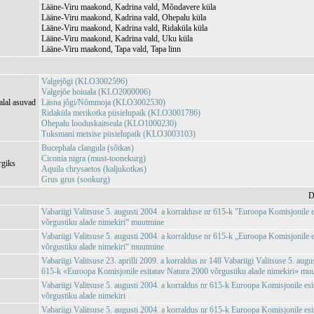
Lääne-Viru maakond, Kadrina vald, Mõndavere küla
Lääne-Viru maakond, Kadrina vald, Ohepalu küla
Lääne-Viru maakond, Kadrina vald, Ridaküla küla
Lääne-Viru maakond, Kadrina vald, Uku küla
Lääne-Viru maakond, Tapa vald, Tapa linn
Valgejõgi (KLO3002596)
Valgejõe hoiuala (KLO2000006)
alal asuvad
Läsna jõgi/Nõmmoja (KLO3002530)
Ridaküla merikotka püsielupaik (KLO3001786)
Ohepalu looduskaitseala (KLO1000230)
Tuksmani metsise püsielupaik (KLO3003103)
Bucephala clangula (sõtkas)
Ciconia nigra (must-toonekurg)
rgiks
Aquila chrysaetos (kaljukotkas)
Grus grus (sookurg)
D
Vabariigi Valitsuse 5. augusti 2004. a korralduse nr 615-k "Euroopa Komisjonile 
võrgustiku alade nimekiri“ muutmine
Vabariigi Valitsuse 5. augusti 2004. a korralduse nr 615-k „Euroopa Komisjonile 
võrgustiku alade nimekiri“ muutmine
Vabariigi Valitsuse 23. aprilli 2009. a korraldus nr 148 Vabariigi Valitsuse 5. augu
615-k «Euroopa Komisjonile esitatav Natura 2000 võrgustiku alade nimekiri» mu
Vabariigi Valitsuse 5. augusti 2004. a korraldus nr 615-k Euroopa Komisjonile es
võrgustiku alade nimekiri
Vabariigi Valitsuse 5. augusti 2004. a korraldus nr 615-k Euroopa Komisjonile es