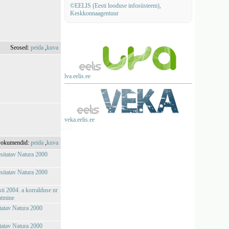
©EELIS (Eesti looduse infosüsteem),
Keskkonnaagentuur
Seosed:
peida
,
kuva
lva.eelis.ee
veka.eelis.ee
okumendid:
peida
,
kuva
esitatav Natura 2000
esitatav Natura 2000
sti 2004. a korralduse nr
utmine
itatav Natura 2000
itatav Natura 2000