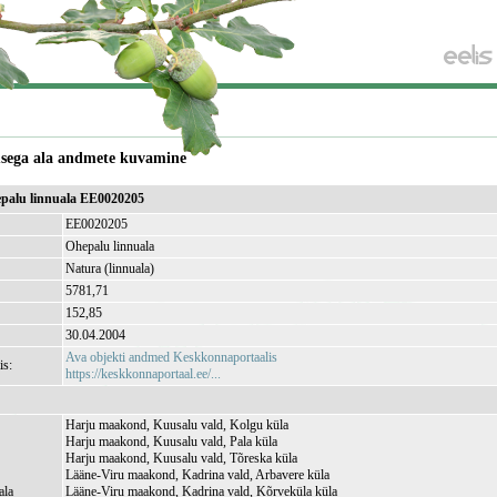
usega ala andmete kuvamine
epalu linnuala EE0020205
EE0020205
Ohepalu linnuala
Natura (linnuala)
5781,71
)
152,85
30.04.2004
Ava objekti andmed Keskkonnaportaalis
is:
https://keskkonnaportaal.ee/...
Harju maakond, Kuusalu vald, Kolgu küla
Harju maakond, Kuusalu vald, Pala küla
Harju maakond, Kuusalu vald, Tõreska küla
Lääne-Viru maakond, Kadrina vald, Arbavere küla
ala
Lääne-Viru maakond, Kadrina vald, Kõrveküla küla