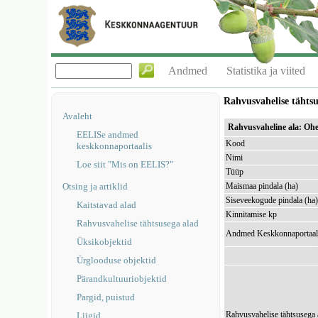
Andmed
Statistika ja viited
Rahvusvahelise tähts
Avaleht
Rahvusvaheline ala: Oh
EELISe andmed
Kood
keskkonnaportaalis
Nimi
Loe siit "Mis on EELIS?"
Tüüp
Otsing ja artiklid
Maismaa pindala (ha)
Siseveekogude pindala (ha
Kaitstavad alad
Kinnitamise kp
Rahvusvahelise tähtsusega alad
Andmed Keskkonnaportaal
Üksikobjektid
Ürglooduse objektid
Pärandkultuuriobjektid
Pargid, puistud
Rahvusvahelise tähtsusega 
Liigid