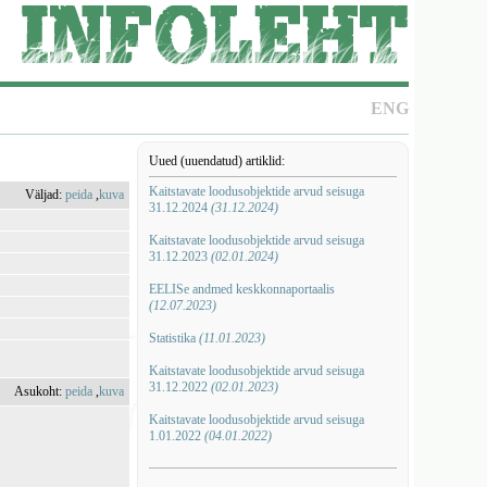
ENG
Uued (uuendatud) artiklid:
Kaitstavate loodusobjektide arvud seisuga
Väljad:
peida
,
kuva
31.12.2024
(31.12.2024)
Kaitstavate loodusobjektide arvud seisuga
31.12.2023
(02.01.2024)
EELISe andmed keskkonnaportaalis
(12.07.2023)
Statistika
(11.01.2023)
Kaitstavate loodusobjektide arvud seisuga
31.12.2022
(02.01.2023)
Asukoht:
peida
,
kuva
Kaitstavate loodusobjektide arvud seisuga
1.01.2022
(04.01.2022)