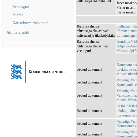
tähtsusega ala kohanimi
Järva maakond
Veekogud
Pärnu maakon
Pärnu maakon
Saared
Kaitsekorralduskavad
Rahvusvahelise
Kullimaa met
tähtsusega alal asuvad
Lõmmelu mets
Abimaterjalid
kaitsealad ja üksikobjektid
Linnumängu 
Rahvusvahelise
Kondioja VE
tähtsusega alal asuvad
Allipa peakr
veekogud
Mädara jõgi
Komisjoni ots
Seotud dokument
direktiivile 
asuvate ühendu
Vabariigi Val
Seotud dokument
Komisjonile e
Vabariigi Vali
Seotud dokument
Valitsuse 5. 
esitatav Natu
KOMISJONI OT
Seotud dokument
nõukogu direk
piirkonnas asu
Vabariigi Vali
Seotud dokument
Komisjonile e
Vabariigi Vali
Seotud dokument
Komisjonile es