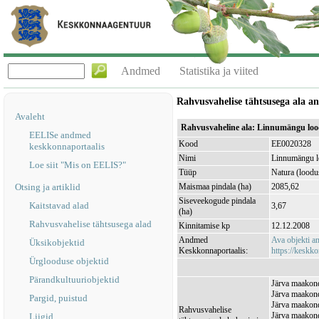
Andmed
Statistika ja viited
Rahvusvahelise tähtsusega ala 
Avaleht
Rahvusvaheline ala: Linnumängu lo
EELISe andmed
Kood
EE0020328
keskkonnaportaalis
Nimi
Linnumängu l
Loe siit "Mis on EELIS?"
Tüüp
Natura (loodu
Otsing ja artiklid
Maismaa pindala (ha)
2085,62
Siseveekogude pindala
Kaitstavad alad
3,67
(ha)
Rahvusvahelise tähtsusega alad
Kinnitamise kp
12.12.2008
Andmed
Ava objekti 
Üksikobjektid
Keskkonnaportaalis:
https://keskko
Ürglooduse objektid
Pärandkultuuriobjektid
Järva maakond
Järva maakond
Pargid, puistud
Järva maakond
Rahvusvahelise
Järva maakond
Liigid