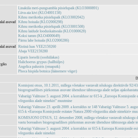
Linaküla meri-pungsambla püsielupaik (KLO3000891)
Liiva-aia kivi (KLO4001158)
Kihnu merikotka püsielupaik (KLO3002042)
alal asuvad
Kihnu hoiuala (KLO2000298)
Kihnu merikotka püsielupaik (KLO3001508)
Kihnu laidude looduskaitseala (KLO1000628)
Koksi tamm (KLO4000649)
Pärnu lahe hoiuala (KLO2000286)
alal asuvad
Ristinä luas VEE2159260
Abaja VEE2159280
Liparis loeselii (soohiilakas)
Halichoerus grypus (hallhüljes)
rgiks
Angelica palustris (emaputk)
Phoca hispida botnica (läänemere viiger)
D
Komisjoni otsus, 10.1.2011, millega võetakse vastavalt nõukogu direktiivile 92/
biogeograafilises piirkonnas asuvate ühenduse tähtsusega alade neljas ajakohastatu
Vabariigi Valitsuse 5. augusti 2004. a korralduse nr 615-k „Euroopa Komisjonile 
võrgustiku alade nimekiri“ muutmine
Vabariigi Valitsuse 23. aprilli 2009. a korraldus nr 148 Vabariigi Valitsuse 5. augu
615-k «Euroopa Komisjonile esitatav Natura 2000 võrgustiku alade nimekiri» mu
KOMISJONI OTSUS, 12. detsember 2008, millega võetakse vastavalt nõukogu d
vastu boreaalses biogeograafilises piirkonnas asuvate ühenduse tähtsusega alade te
Vabariigi Valitsuse 5. augusti 2004. a korraldus nr 615-k Euroopa Komisjonile es
võrgustiku alade nimekiri