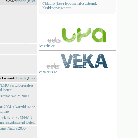
Seosed:
peida
,
kuva
©EELIS (Eesti looduse infosüsteem),
Keskkonnaagentuur
lva.eelis.ee
veka.eelis.ee
okumendid:
peida
,
kuva
43/EMÜ vastu boreaalses
d loetelu
esitatav Natura 2000
sti 2004. a korralduse nr
utmine
irektiivile 92/43/EMÜ
ine ajakohastatud loetelu
itatav Natura 2000