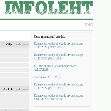
ENG
Uued (uuendatud) artiklid:
Kaitstavate loodusobjektide arvud seisuga
Väljad:
peida
,
kuva
31.12.2024
(31.12.2024)
Kaitstavate loodusobjektide arvud seisuga
31.12.2023
(02.01.2024)
EELISe andmed keskkonnaportaalis
(12.07.2023)
Statistika
(11.01.2023)
Kaitstavate loodusobjektide arvud seisuga
31.12.2022
(02.01.2023)
Asukoht:
peida
,
kuva
Kaitstavate loodusobjektide arvud seisuga
1.01.2022
(04.01.2022)