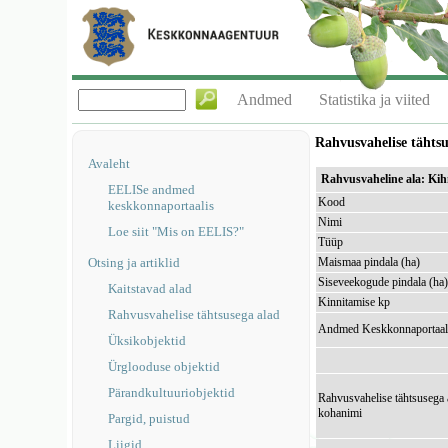
Andmed
Statistika ja viited
Rahvusvahelise tähts
Avaleht
Rahvusvaheline ala: Ki
EELISe andmed
Kood
keskkonnaportaalis
Nimi
Loe siit "Mis on EELIS?"
Tüüp
Otsing ja artiklid
Maismaa pindala (ha)
Siseveekogude pindala (ha
Kaitstavad alad
Kinnitamise kp
Rahvusvahelise tähtsusega alad
Andmed Keskkonnaportaal
Üksikobjektid
Ürglooduse objektid
Pärandkultuuriobjektid
Rahvusvahelise tähtsusega 
kohanimi
Pargid, puistud
Liigid