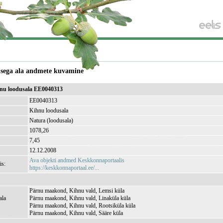
usega ala andmete kuvamine
hnu loodusala EE0040313
EE0040313
Kihnu loodusala
Natura (loodusala)
1078,26
)
7,45
12.12.2008
Ava objekti andmed Keskkonnaportaalis
is:
https://keskkonnaportaal.ee/...
Pärnu maakond, Kihnu vald, Lemsi küla
ala
Pärnu maakond, Kihnu vald, Linaküla küla
Pärnu maakond, Kihnu vald, Rootsiküla küla
Pärnu maakond, Kihnu vald, Sääre küla