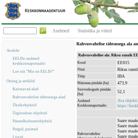
Andmed
Statistika ja viited
Rahvusvahelise tähtsusega ala 
Avaleht
Rahvusvaheline ala: Riksu rannik E
EELISe andmed
EE015
Kood
keskkonnaportaalis
Riksu ranni
Nimi
Loe siit "Mis on EELIS?"
IBA
Tüüp
Otsing ja artiklid
473,9
Maismaa pindala (ha)
Kaitstavad alad
Siseveekogude pindala
52,1
(ha)
Rahvusvahelise tähtsusega alad
Ava objekt
Andmed
Üksikobjektid
Keskkonnaportaalis:
https://kesk
Ürglooduse objektid
Saare maak
Pärandkultuuriobjektid
Saare maako
Pargid, puistud
Saare maak
Rahvusvahelise
Saare maak
Liigid