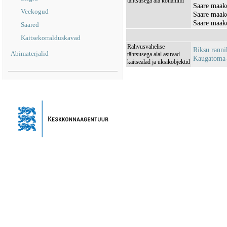
tähtsusega ala kohanimi
Saare maak
Veekogud
Saare maak
Saare maak
Saared
Kaitsekorralduskavad
Rahvusvahelise
Riksu rann
Abimaterjalid
tähtsusega alal asuvad
Kaugatoma
kaitsealad ja üksikobjektid