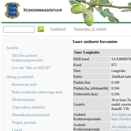
Andmed
Statistika ja viited
Saare andmete kuvamine
Avaleht
Saar: Langirahu
EELISe andmed
KKR kood
SAA0000878
keskkonnaportaalis
Kood
873
Loe siit "Mis on EELIS?"
Nimi
Langirahu
Otsing ja artiklid
Kaitse
Täielikult kait
Pindala (ha)
0,168
Kaitstavad alad
Pindala (ha, põhikaardilt)
0,184
Rahvusvahelise tähtsusega alad
Ümbermõõt (km)
0,166
Üksikobjektid
50 m Suur-Tul
Lisainfo
madal, soostu
Ürglooduse objektid
Kaardil: VIb
Pärandkultuuriobjektid
Andmed
Ava objekti 
Keskkonnaportaalis:
https://keskko
Pargid, puistud
Asukoht
Ava objekti a
Keskkonnaportaali
Liigid