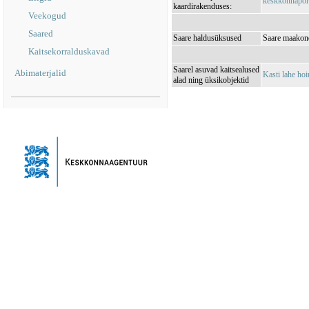
keskkonnaporta
kaardirakenduses:
Veekogud
Saared
Saare haldusüksused
Saare maakond
Kaitsekorralduskavad
Saarel asuvad kaitsealused
Abimaterjalid
Kasti lahe h
alad ning üksikobjektid