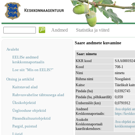
Andmed
Statistika ja viited
Saare andmete kuvamine
Avaleht
Saar: nimetu
EELISe andmed
KKR kood
SAA0001924
keskkonnaportaalis
Kood
708-1
Loe siit "Mis on EELIS?"
Nimi
nimetu
Otsing ja artiklid
Rühma nimi
Noogilaisti
Kaitse
Täielikult kait
Kaitstavad alad
Pindala (ha)
0,0392745
Rahvusvahelise tähtsusega alad
Pindala (ha, põhikaardilt)
0,059
Üksikobjektid
Ümbermõõt (km)
0,0791912
Andmed
Ava objekti 
Ürglooduse objektid
Keskkonnaportaalis:
https://keskko
Pärandkultuuriobjektid
Asukoht
Ava objekti a
Keskkonnaportaali
Pargid, puistud
keskkonnaporta
kaardirakenduses:
Liigid