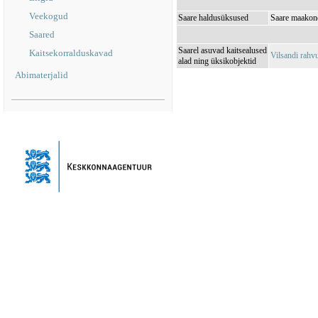
Veekogud
Saare haldusüksused
Saare maakond
Saared
Saarel asuvad kaitsealused
Kaitsekorralduskavad
Vilsandi rah
alad ning üksikobjektid
Abimaterjalid