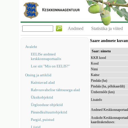
Andmed
Statistika ja viited
Saare andmete kuva
Avaleht
Saar: nimetu
EELISe andmed
KKR kood
keskkonnaportaalis
Kood
Loe siit "Mis on EELIS?"
Nimi
Otsing ja artiklid
Kaitse
Pindala (ha)
Kaitstavad alad
Pindala (ha, põhikaardilt)
Rahvusvahelise tähtsusega alad
Ümbermõõt (km)
Üksikobjektid
Lisainfo
Ürglooduse objektid
Andmed Keskkonnaportaal
Pärandkultuuriobjektid
Asukoht Keskkonnaportaal
Pargid, puistud
kaardirakenduses:
Liigid