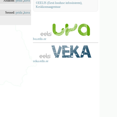
Asukoht:
peida
,
kuva
©EELIS (Eesti looduse infosüsteem),
Keskkonnaagentuur
Seosed:
peida
,
kuva
lva.eelis.ee
veka.eelis.ee