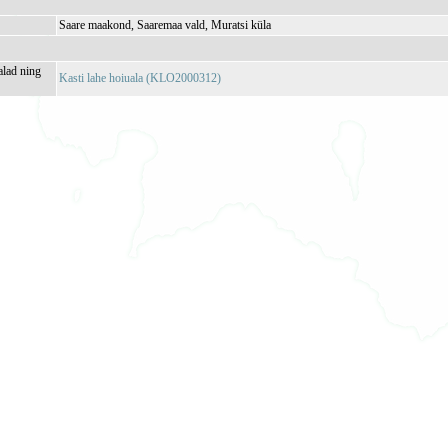
Saare maakond, Saaremaa vald, Muratsi küla
alad ning
Kasti lahe hoiuala (KLO2000312)