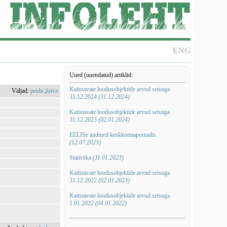
ENG
Uued (uuendatud) artiklid:
Kaitstavate loodusobjektide arvud seisuga
Väljad:
peida
,
kuva
31.12.2024
(31.12.2024)
Kaitstavate loodusobjektide arvud seisuga
31.12.2023
(02.01.2024)
EELISe andmed keskkonnaportaalis
(12.07.2023)
Statistika
(11.01.2023)
Kaitstavate loodusobjektide arvud seisuga
31.12.2022
(02.01.2023)
Kaitstavate loodusobjektide arvud seisuga
1.01.2022
(04.01.2022)