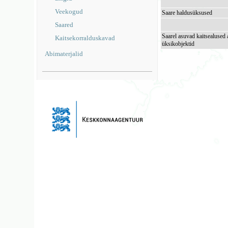
Veekogud
Saare haldusüksused
Saared
Saarel asuvad kaitsealused 
Kaitsekorralduskavad
üksikobjektid
Abimaterjalid