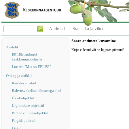
Andmed
Statistika ja viited
Saare andmete kuvamine
Avaleht
Kirjet ei leitud või on ligipääs piiratud!
EELISe andmed
keskkonnaportaalis
Loe siit "Mis on EELIS?"
Otsing ja artiklid
Kaitstavad alad
Rahvusvahelise tähtsusega alad
Üksikobjektid
Ürglooduse objektid
Pärandkultuuriobjektid
Pargid, puistud
Liigid