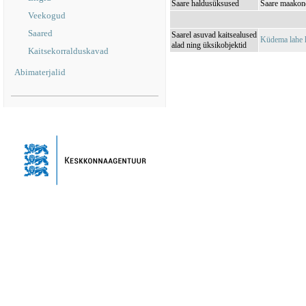
Saare haldusüksused
Saare maakon
Veekogud
Saared
Saarel asuvad kaitsealused
Küdema lahe 
alad ning üksikobjektid
Kaitsekorralduskavad
Abimaterjalid