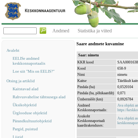
Andmed
Statistika ja viited
Saare andmete kuvamine
Avaleht
Saar: nimetu
EELISe andmed
KKR kood
SAA0001638
keskkonnaportaalis
Kood
658-9
Loe siit "Mis on EELIS?"
Nimi
nimetu
Otsing ja artiklid
Kaitse
Täielikult kait
Pindala (ha)
0,0520104
Kaitstavad alad
Pindala (ha, põhikaardilt)
0,071
Rahvusvahelise tähtsusega alad
Ümbermõõt (km)
0,0926784
Üksikobjektid
Andmed
Ava objekti 
Keskkonnaportaalis:
https://keskko
Ürglooduse objektid
Asukoht
Ava objekti a
Pärandkultuuriobjektid
Keskkonnaportaali
keskkonnaporta
kaardirakenduses:
Pargid, puistud
Liigid