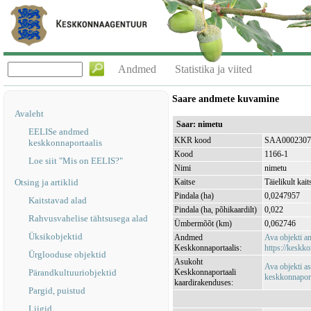
Andmed
Statistika ja viited
Saare andmete kuvamine
Avaleht
Saar: nimetu
EELISe andmed
KKR kood
SAA0002307
keskkonnaportaalis
Kood
1166-1
Loe siit "Mis on EELIS?"
Nimi
nimetu
Otsing ja artiklid
Kaitse
Täielikult kait
Pindala (ha)
0,0247957
Kaitstavad alad
Pindala (ha, põhikaardilt)
0,022
Rahvusvahelise tähtsusega alad
Ümbermõõt (km)
0,062746
Üksikobjektid
Andmed
Ava objekti 
Keskkonnaportaalis:
https://keskko
Ürglooduse objektid
Asukoht
Ava objekti a
Pärandkultuuriobjektid
Keskkonnaportaali
keskkonnaporta
kaardirakenduses:
Pargid, puistud
Liigid