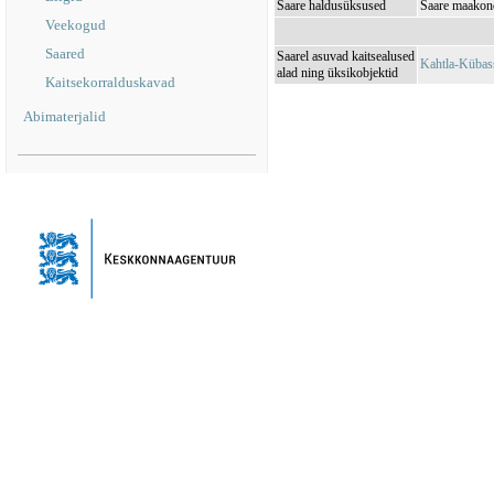
Saare haldusüksused
Saare maakond
Veekogud
Saared
Saarel asuvad kaitsealused
Kahtla-Kübas
alad ning üksikobjektid
Kaitsekorralduskavad
Abimaterjalid