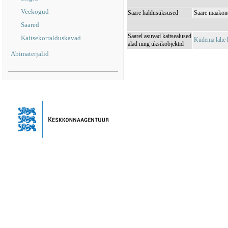
Veekogud
Saare haldusüksused
Saare maakon
Saared
Saarel asuvad kaitsealused
Kaitsekorralduskavad
Küdema lahe 
alad ning üksikobjektid
Abimaterjalid