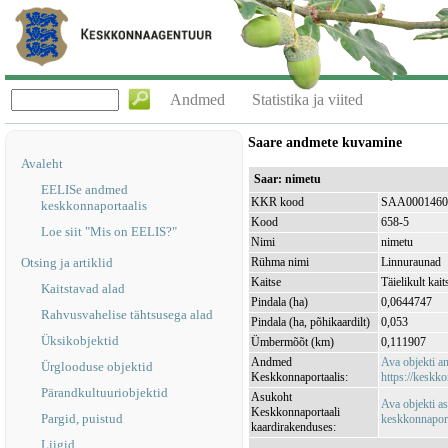
Andmed
Statistika ja viited
Saare andmete kuvamine
Avaleht
Saar: nimetu
EELISe andmed
KKR kood
SAA0001460
keskkonnaportaalis
Kood
658-5
Loe siit "Mis on EELIS?"
Nimi
nimetu
Otsing ja artiklid
Rühma nimi
Linnuraunad
Kaitse
Täielikult kait
Kaitstavad alad
Pindala (ha)
0,0644747
Rahvusvahelise tähtsusega alad
Pindala (ha, põhikaardilt)
0,053
Üksikobjektid
Ümbermõõt (km)
0,111907
Andmed
Ava objekti 
Ürglooduse objektid
Keskkonnaportaalis:
https://keskko
Pärandkultuuriobjektid
Asukoht
Ava objekti a
Keskkonnaportaali
Pargid, puistud
keskkonnaporta
kaardirakenduses:
Liigid