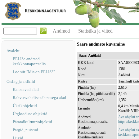
Andmed
Statistika ja viited
Saare andmete kuvamine
Avaleht
Saar: Anõlaid
EELISe andmed
KKR kood
SAA0000203
keskkonnaportaalis
Kood
1381
Loe siit "Mis on EELIS?"
Nimi
Anõlaid
Otsing ja artiklid
Kaitse
Täielikult kait
Pindala (ha)
2,616
Kaitstavad alad
Pindala (ha, põhikaardilt)
2,145
Rahvusvahelise tähtsusega alad
Ümbermõõt (km)
1,352
Üksikobjektid
0,4 km Manila
Lisainfo
Kaardil: VIII
Ürglooduse objektid
Andmed
Ava objekti 
Pärandkultuuriobjektid
Keskkonnaportaalis:
https://keskko
Asukoht
Pargid, puistud
Ava objekti a
Keskkonnaportaali
keskkonnaporta
kaardirakenduses:
Liigid