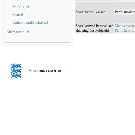
Veekogud
Saare haldusüksused
Pärnu maakond
Saared
Kaitsekorralduskavad
Saarel asuvad kaitsealused
Manija maast
alad ning üksikobjektid
Pärnu lahe h
Abimaterjalid