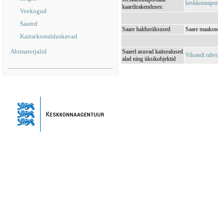
keskkonnaporta
kaardirakenduses:
Veekogud
Saared
Saare haldusüksused
Saare maakond
Kaitsekorralduskavad
Abimaterjalid
Saarel asuvad kaitsealused
Vilsandi rah
alad ning üksikobjektid