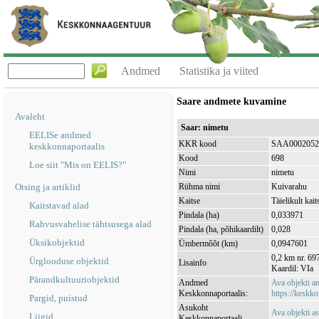
Andmed
Statistika ja viited
Saare andmete kuvamine
Avaleht
Saar: nimetu
EELISe andmed
KKR kood
SAA0002052
keskkonnaportaalis
Kood
698
Loe siit "Mis on EELIS?"
Nimi
nimetu
Otsing ja artiklid
Rühma nimi
Kuivarahu
Kaitse
Täielikult kait
Kaitstavad alad
Pindala (ha)
0,033971
Rahvusvahelise tähtsusega alad
Pindala (ha, põhikaardilt)
0,028
Üksikobjektid
Ümbermõõt (km)
0,0947601
0,2 km nr. 697
Ürglooduse objektid
Lisainfo
Kaardil: VIa
Pärandkultuuriobjektid
Andmed
Ava objekti 
Keskkonnaportaalis:
https://keskko
Pargid, puistud
Asukoht
Ava objekti a
Liigid
Keskkonnaportaali