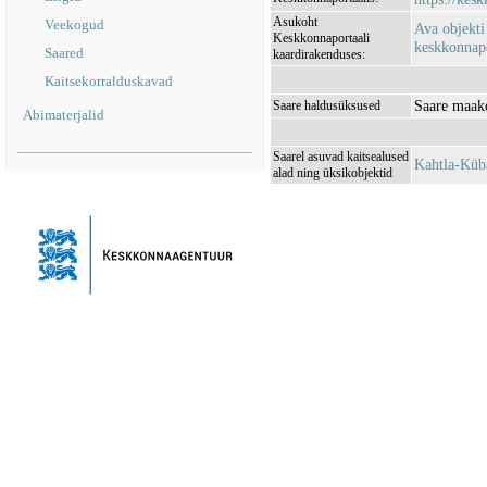
Asukoht
Veekogud
Ava objekti
Keskkonnaportaali
keskkonnapo
Saared
kaardirakenduses:
Kaitsekorralduskavad
Saare maak
Saare haldusüksused
Abimaterjalid
Saarel asuvad kaitsealused
Kahtla-Küb
alad ning üksikobjektid