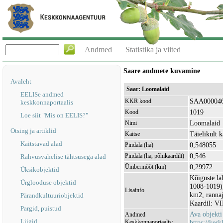
Andmed
Statistika ja viited
Saare andmete kuvamine
Avaleht
Saar: Loomalaid
EELISe andmed
SAA00004
KKR kood
keskkonnaportaalis
1019
Kood
Loe siit "Mis on EELIS?"
Loomalaid
Nimi
Otsing ja artiklid
Täielikult k
Kaitse
Kaitstavad alad
0,548055
Pindala (ha)
0,546
Pindala (ha, põhikaardilt)
Rahvusvahelise tähtsusega alad
0,29972
Ümbermõõt (km)
Üksikobjektid
Kõiguste la
Ürglooduse objektid
1008-1019),
Lisainfo
km2, ranna
Pärandkultuuriobjektid
Kaardil: VI
Pargid, puistud
Ava objekt
Andmed
Liigid
Keskkonnaportaalis:
https://kesk