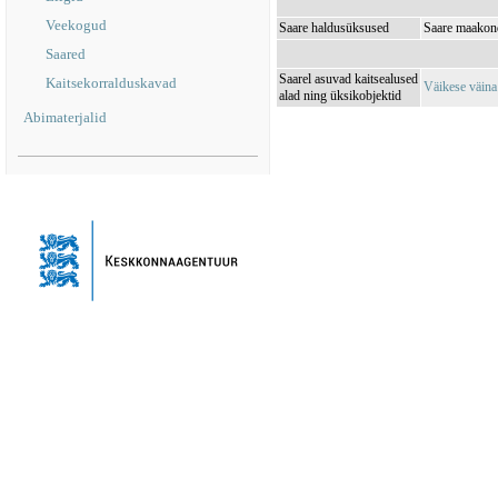
Veekogud
Saare haldusüksused
Saare maakon
Saared
Saarel asuvad kaitsealused
Kaitsekorralduskavad
Väikese väin
alad ning üksikobjektid
Abimaterjalid