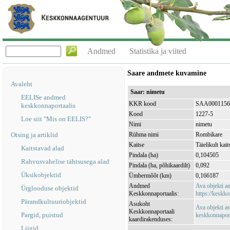
Andmed
Statistika ja viited
Saare andmete kuvamine
Avaleht
Saar: nimetu
EELISe andmed
KKR kood
SAA0001156
keskkonnaportaalis
Kood
1227-5
Loe siit "Mis on EELIS?"
Nimi
nimetu
Otsing ja artiklid
Rühma nimi
Rombikare
Kaitse
Täielikult kait
Kaitstavad alad
Pindala (ha)
0,104505
Rahvusvahelise tähtsusega alad
Pindala (ha, põhikaardilt)
0,092
Üksikobjektid
Ümbermõõt (km)
0,166187
Andmed
Ava objekti 
Ürglooduse objektid
Keskkonnaportaalis:
https://keskko
Pärandkultuuriobjektid
Asukoht
Ava objekti a
Keskkonnaportaali
Pargid, puistud
keskkonnaporta
kaardirakenduses:
Liigid