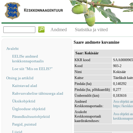
Andmed
Statistika ja viited
Saare andmete kuvamine
Avaleht
Saar: Kokisäär
EELISe andmed
KKR kood
SAA0000965
keskkonnaportaalis
Kood
903-2
Loe siit "Mis on EELIS?"
Nimi
Kokisäär
Otsing ja artiklid
Kaitse
Täielikult kait
Pindala (ha)
0,140292
Kaitstavad alad
Pindala (ha, põhikaardilt)
0,277
Rahvusvahelise tähtsusega alad
Ümbermõõt (km)
0,183616
Üksikobjektid
Andmed
Ava objekti 
Keskkonnaportaalis:
https://keskko
Ürglooduse objektid
Asukoht
Ava objekti a
Pärandkultuuriobjektid
Keskkonnaportaali
keskkonnaporta
kaardirakenduses:
Pargid, puistud
Liigid