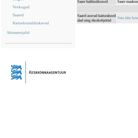
Saare haldusüksused
Saare maakond
Veekogud
Saared
Saarel asuvad kaitsealused
Sutu lahe ho
alad ning üksikobjektid
Kaitsekorralduskavad
Abimaterjalid