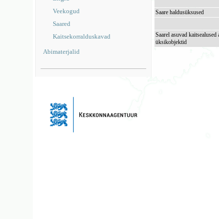
Veekogud
Saare haldusüksused
Saared
Saarel asuvad kaitsealused 
Kaitsekorralduskavad
üksikobjektid
Abimaterjalid