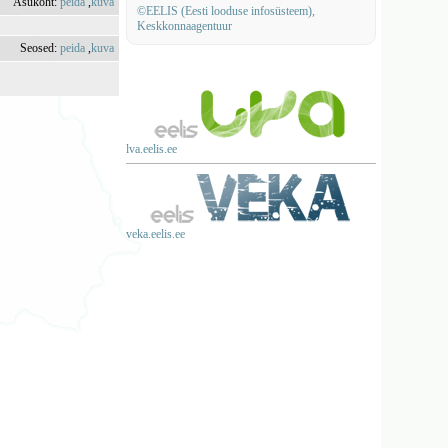
Asukoht:
peida
,
kuva
©EELIS (Eesti looduse infosüsteem),
Keskkonnaagentuur
Seosed:
peida
,
kuva
lva.eelis.ee
veka.eelis.ee