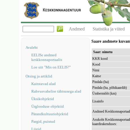
Andmed
Statistika ja viited
Saare andmete kuva
Avaleht
Saar: nimetu
EELISe andmed
KKR kood
keskkonnaportaalis
Kood
Loe siit "Mis on EELIS?"
Nimi
Otsing ja artiklid
Kaitse
Pindala (ha)
Kaitstavad alad
Pindala (ha, põhikaardilt)
Rahvusvahelise tähtsusega alad
Ümbermõõt (km)
Üksikobjektid
Lisainfo
Ürglooduse objektid
Andmed Keskkonnaportaal
Pärandkultuuriobjektid
Asukoht Keskkonnaportaal
Pargid, puistud
kaardirakenduses:
Liigid