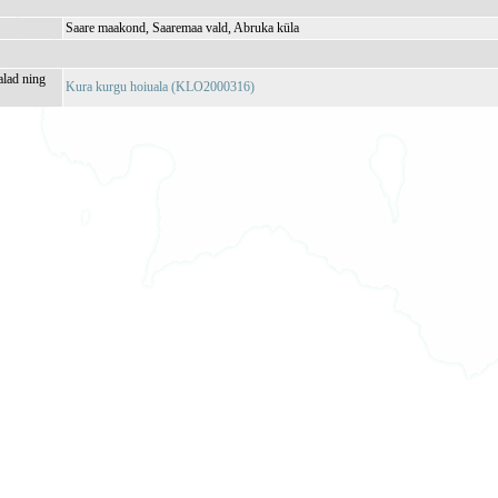
Saare maakond, Saaremaa vald, Abruka küla
alad ning
Kura kurgu hoiuala (KLO2000316)