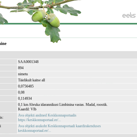
mine
SAA0001348
894
nimetu
Täielikult kaitse all
0,0756485
0,08
0,114934
0,1 km Abruka idarannikust Limbinina vastas. Madal, roostik.
Kaardil: VIb
Ava objekti andmed Keskkonnaportaalis
is:
https://keskkonnaportaal.ee/...
i
Ava objekti asukoht Keskkonnaportaali kaardirakenduses
keskkonnaportaal.ee/...