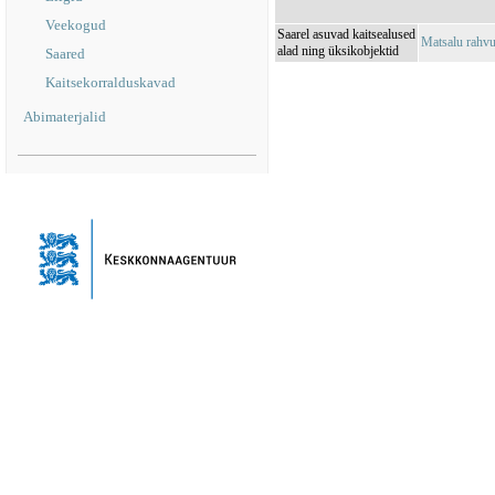
Veekogud
Saarel asuvad kaitsealused
Matsalu rahv
alad ning üksikobjektid
Saared
Kaitsekorralduskavad
Abimaterjalid