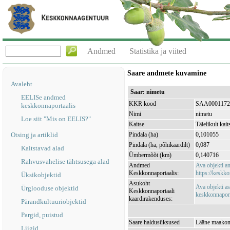
Andmed
Statistika ja viited
Saare andmete kuvamine
Avaleht
Saar: nimetu
EELISe andmed
KKR kood
SAA0001172
keskkonnaportaalis
Nimi
nimetu
Loe siit "Mis on EELIS?"
Kaitse
Täielikult kait
Otsing ja artiklid
Pindala (ha)
0,101055
Pindala (ha, põhikaardilt)
0,087
Kaitstavad alad
Ümbermõõt (km)
0,140716
Rahvusvahelise tähtsusega alad
Andmed
Ava objekti 
Keskkonnaportaalis:
https://keskko
Üksikobjektid
Asukoht
Ava objekti a
Ürglooduse objektid
Keskkonnaportaali
keskkonnaporta
kaardirakenduses:
Pärandkultuuriobjektid
Pargid, puistud
Saare haldusüksused
Lääne maakond
Liigid