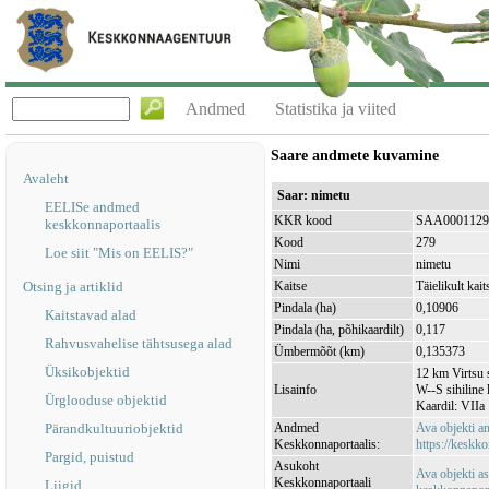
Andmed
Statistika ja viited
Saare andmete kuvamine
Avaleht
Saar: nimetu
EELISe andmed
KKR kood
SAA0001129
keskkonnaportaalis
Kood
279
Loe siit "Mis on EELIS?"
Nimi
nimetu
Otsing ja artiklid
Kaitse
Täielikult kait
Pindala (ha)
0,10906
Kaitstavad alad
Pindala (ha, põhikaardilt)
0,117
Rahvusvahelise tähtsusega alad
Ümbermõõt (km)
0,135373
Üksikobjektid
12 km Virtsu 
Lisainfo
W--S sihiline l
Ürglooduse objektid
Kaardil: VIIa
Pärandkultuuriobjektid
Andmed
Ava objekti 
Keskkonnaportaalis:
https://keskko
Pargid, puistud
Asukoht
Ava objekti a
Keskkonnaportaali
Liigid