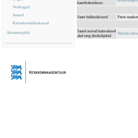
keskkonnaporta
kaardirakenduses:
Veekogud
Saared
Saare haldusüksused
Pärnu maakond
Kaitsekorralduskavad
Saarel asuvad kaitsealused
Abimaterjalid
Matsalu rahv
alad ning üksikobjektid